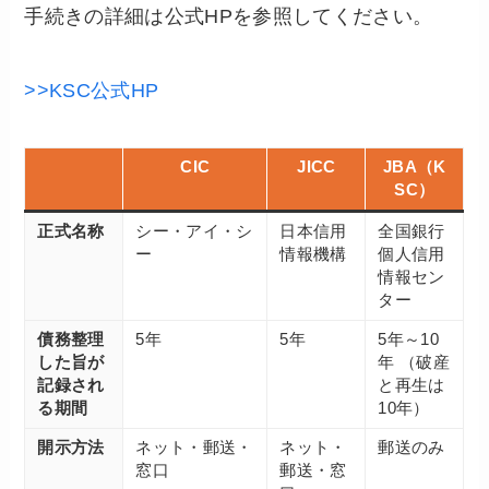
手続きの詳細は公式HPを参照してください。
>>KSC公式HP
CIC
JICC
JBA（K
SC）
正式名称
シー・アイ・シ
日本信用
全国銀行
ー
情報機構
個人信用
情報セン
ター
債務整理
5年
5年
5年～10
した旨が
年 （破産
記録され
と再生は
る期間
10年）
開示方法
ネット・郵送・
ネット・
郵送のみ
窓口
郵送・窓