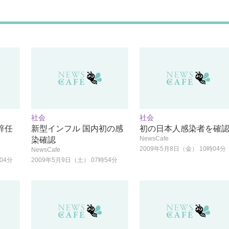
社会
社会
辞任
新型インフル 国内初の感
初の日本人感染者を確
NewsCafe
染確認
2009年5月8日（金） 10時04分
NewsCafe
04分
2009年5月9日（土） 07時54分