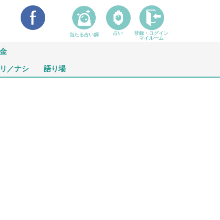
占い
登録・ログイン
当たる占い師
マイルーム
金
リ／ナシ
語り場