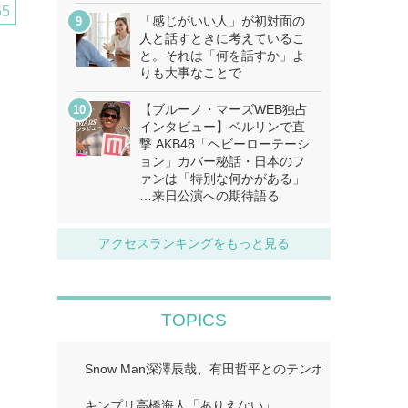
65
「感じがいい人」が初対面の
人と話すときに考えているこ
と。それは「何を話すか」よ
りも大事なことで
【ブルーノ・マーズWEB独占
インタビュー】ベルリンで直
撃 AKB48「ヘビーローテーシ
ョン」カバー秘話・日本のフ
ァンは「特別な何かがある」
…来日公演への期待語る
アクセスランキングをもっと見る
TOPICS
Snow Man深澤辰哉、有田哲平とのテンポに手応え “
キンプリ高橋海人「ありえない」…