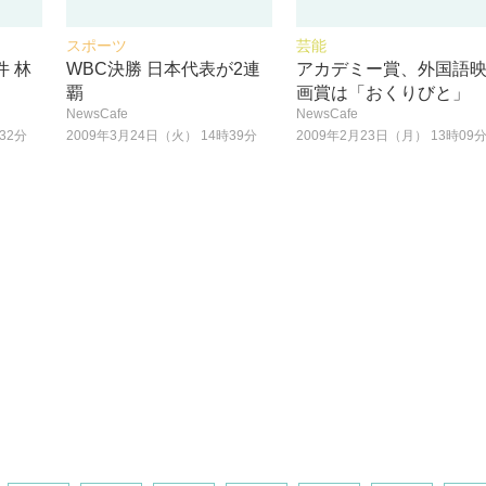
スポーツ
芸能
 林
WBC決勝 日本代表が2連
アカデミー賞、外国語
覇
画賞は「おくりびと」
NewsCafe
NewsCafe
32分
2009年3月24日（火） 14時39分
2009年2月23日（月） 13時09