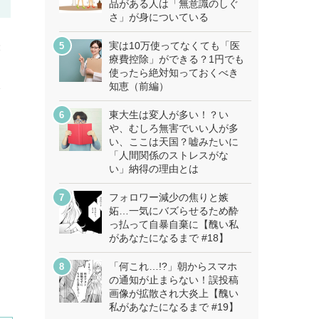
品がある人は「無意識のしぐ
さ」が身についている
映
実は10万使ってなくても「医
療費控除」ができる？1円でも
使ったら絶対知っておくべき
知恵（前編）
分
東大生は変人が多い！？い
や、むしろ無害でいい人が多
い、ここは天国？嘘みたいに
「人間関係のストレスがな
い」納得の理由とは
フォロワー減少の焦りと嫉
妬…一気にバズらせるため酔
っ払って自暴自棄に【醜い私
があなたになるまで #18】
「何これ…!?」朝からスマホ
の通知が止まらない！誤投稿
画像が拡散され大炎上【醜い
私があなたになるまで #19】