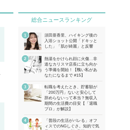
総合ニュースランキング
須田亜香里、ハイキング後の
入浴ショット公開「ドキッと
した」「肌が綺麗」と反響
熱湯をかけられ顔に火傷…非
道なカリスマ店長に立ち向か
う準備を開始！【醜い私があ
認
なたになるまで #15】
転職を考えたとき、貯蓄額が
「200万円」ないと安心して
辞めらないって本当？無収入
期間の生活費の目安【「退職
プロ」が解説】
「普段の生活がバレる」オフ
ィスでのNGしぐさ。知的で気