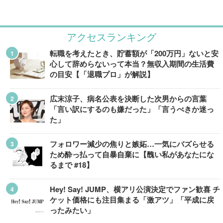
アクセスランキング
転職を考えたとき、貯蓄額が「200万円」ないと安
心して辞めらないって本当？無収入期間の生活費
の目安【「退職プロ」が解説】
広末涼子、病名公表を決断した次男からの言葉
「言い訳にするのも嫌だった」「言うべきか迷っ
た」
フォロワー減少の焦りと嫉妬…一気にバズらせる
ため酔っ払って自暴自棄に【醜い私があなたにな
るまで #18】
Hey! Say! JUMP、横アリ公演決定でファン歓喜 チ
ケット価格にも注目集まる「激アツ」「平成に戻
ったみたい」