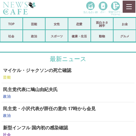
当たる占い師
占い
登録•
ログイン
マイルーム
面白ネタ
ホーム
TOP
芸能
女性
恋愛
お金
雑学
社会
政治
社会
政治
スポーツ
健康・生活
動物
グルメ
経済
海外
最新ニュース
芸能
スポーツ
マイケル・ジャクソンの死亡確認
恋愛
ビックリ
芸能
コメントポスト
アリ／ナシ
民主党代表に鳩山由紀夫氏
リリース
ショップ
政治
民主党・小沢代表が辞任の意向 17時から会見
登録・ログイン/マイルーム
政治
新型インフル 国内初の感染確認
社会