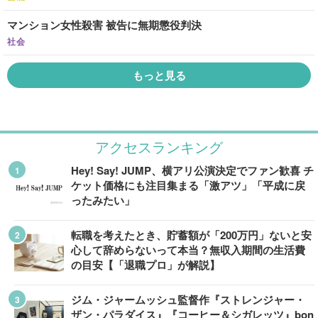
マンション女性殺害 被告に無期懲役判決
社会
もっと見る
アクセスランキング
Hey! Say! JUMP、横アリ公演決定でファン歓喜 チ
ケット価格にも注目集まる「激アツ」「平成に戻
ったみたい」
転職を考えたとき、貯蓄額が「200万円」ないと安
心して辞めらないって本当？無収入期間の生活費
の目安【「退職プロ」が解説】
ジム・ジャームッシュ監督作『ストレンジャー・
ザン・パラダイス』『コーヒー＆シガレッツ』bon