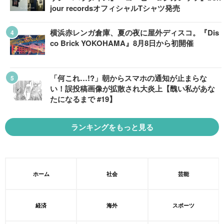
jour recordsオフィシャルTシャツ発売
横浜赤レンガ倉庫、夏の夜に屋外ディスコ。『Dis
co Brick YOKOHAMA』8月8日から初開催
「何これ…!?」朝からスマホの通知が止まらな
い！誤投稿画像が拡散され大炎上【醜い私があな
たになるまで #19】
ランキングをもっと見る
ホーム
社会
芸能
経済
海外
スポーツ