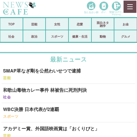
当たる占い師
占い
登録•
ログイン
マイルーム
面白ネタ
ホーム
TOP
芸能
女性
恋愛
お金
雑学
社会
政治
社会
政治
スポーツ
健康・生活
動物
グルメ
経済
海外
最新ニュース
芸能
スポーツ
SMAP草なぎ剛を公然わいせつで逮捕
恋愛
ビックリ
芸能
コメントポスト
アリ／ナシ
和歌山毒物カレー事件 林被告に死刑判決
リリース
ショップ
社会
WBC決勝 日本代表が2連覇
登録・ログイン/マイルーム
スポーツ
アカデミー賞、外国語映画賞は「おくりびと」
芸能