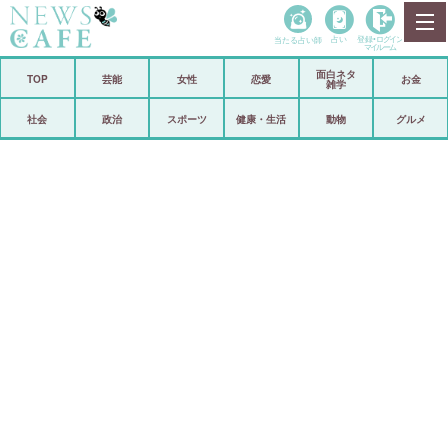
当たる占い師
占い
登録•
ログイン
マイルーム
面白ネタ
ホーム
TOP
芸能
女性
恋愛
お金
雑学
社会
政治
社会
政治
スポーツ
健康・生活
動物
グルメ
経済
海外
芸能
スポーツ
恋愛
ビックリ
コメントポスト
アリ／ナシ
リリース
ショップ
登録・ログイン/マイルーム