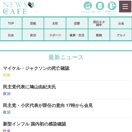
当たる占い師
占い
登録•
ログイン
マイルーム
面白ネタ
ホーム
TOP
芸能
女性
恋愛
お金
雑学
社会
政治
社会
政治
スポーツ
健康・生活
動物
グルメ
経済
海外
最新ニュース
芸能
スポーツ
マイケル・ジャクソンの死亡確認
恋愛
ビックリ
芸能
コメントポスト
アリ／ナシ
民主党代表に鳩山由紀夫氏
リリース
ショップ
政治
民主党・小沢代表が辞任の意向 17時から会見
登録・ログイン/マイルーム
政治
新型インフル 国内初の感染確認
社会