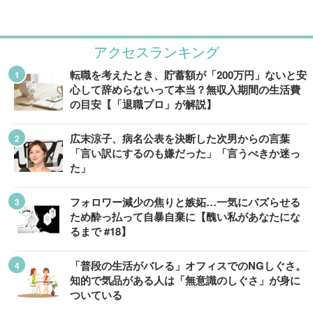
アクセスランキング
転職を考えたとき、貯蓄額が「200万円」ないと安
心して辞めらないって本当？無収入期間の生活費
の目安【「退職プロ」が解説】
広末涼子、病名公表を決断した次男からの言葉
「言い訳にするのも嫌だった」「言うべきか迷っ
た」
フォロワー減少の焦りと嫉妬…一気にバズらせる
ため酔っ払って自暴自棄に【醜い私があなたにな
るまで #18】
「普段の生活がバレる」オフィスでのNGしぐさ。
知的で気品がある人は「無意識のしぐさ」が身に
ついている