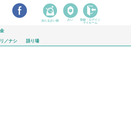
占い
登録・ログイン
当たる占い師
マイルーム
金
リ／ナシ
語り場