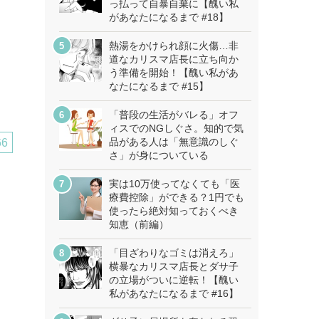
っ払って自暴自棄に【醜い私
があなたになるまで #18】
熱湯をかけられ顔に火傷…非
道なカリスマ店長に立ち向か
う準備を開始！【醜い私があ
なたになるまで #15】
「普段の生活がバレる」オフ
ィスでのNGしぐさ。知的で気
品がある人は「無意識のしぐ
66
さ」が身についている
実は10万使ってなくても「医
療費控除」ができる？1円でも
使ったら絶対知っておくべき
知恵（前編）
「目ざわりなゴミは消えろ」
横暴なカリスマ店長とダサ子
の立場がついに逆転！【醜い
私があなたになるまで #16】