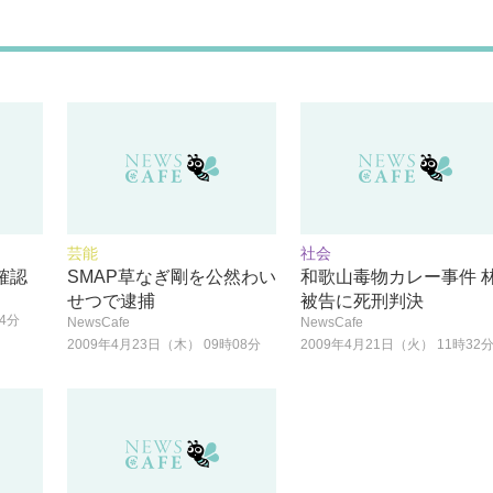
芸能
社会
確認
SMAP草なぎ剛を公然わい
和歌山毒物カレー事件 
せつで逮捕
被告に死刑判決
04分
NewsCafe
NewsCafe
2009年4月23日（木） 09時08分
2009年4月21日（火） 11時32