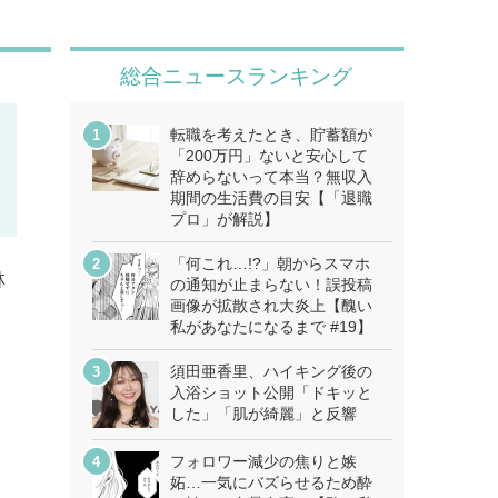
総合ニュースランキング
転職を考えたとき、貯蓄額が
「200万円」ないと安心して
辞めらないって本当？無収入
期間の生活費の目安【「退職
プロ」が解説】
「何これ…!?」朝からスマホ
林
の通知が止まらない！誤投稿
画像が拡散され大炎上【醜い
私があなたになるまで #19】
分
須田亜香里、ハイキング後の
入浴ショット公開「ドキッと
した」「肌が綺麗」と反響
フォロワー減少の焦りと嫉
妬…一気にバズらせるため酔