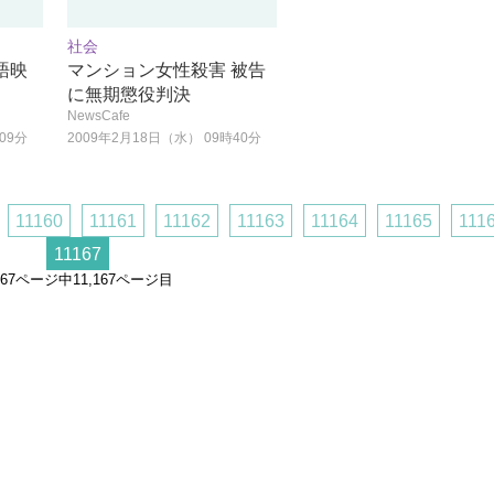
社会
語映
マンション女性殺害 被告
」
に無期懲役判決
NewsCafe
09分
2009年2月18日（水） 09時40分
11160
11161
11162
11163
11164
11165
111
11167
,167ページ中11,167ページ目