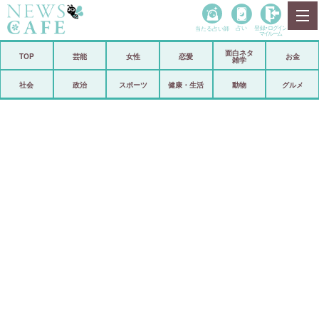
当たる占い師
占い
登録•
ログイン
マイルーム
面白ネタ
ホーム
TOP
芸能
女性
恋愛
お金
雑学
社会
政治
社会
政治
スポーツ
健康・生活
動物
グルメ
経済
海外
芸能
スポーツ
恋愛
ビックリ
コメントポスト
アリ／ナシ
リリース
ショップ
登録・ログイン/マイルーム