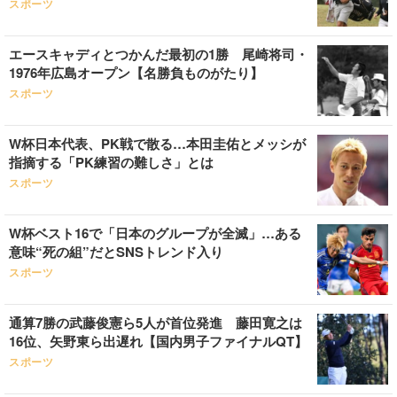
スポーツ
エースキャディとつかんだ最初の1勝 尾崎将司・
1976年広島オープン【名勝負ものがたり】
スポーツ
W杯日本代表、PK戦で散る…本田圭佑とメッシが
指摘する「PK練習の難しさ」とは
スポーツ
W杯ベスト16で「日本のグループが全滅」…ある
意味“死の組”だとSNSトレンド入り
スポーツ
通算7勝の武藤俊憲ら5人が首位発進 藤田寛之は
16位、矢野東ら出遅れ【国内男子ファイナルQT】
スポーツ