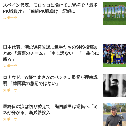
スペイン代表、モロッコに負けて…W杯で「最多
PK戦負け」「連続PK戦負け」記録に
スポーツ
日本代表、涙のW杯敗退…選手たちのSNS投稿ま
とめ 「最高のチーム」「申し訳ない」「一生心に
残る」
スポーツ
ロナウド、W杯でまさかのベンチ…監督が理由説
明 「韓国戦の懲罰ではない」
スポーツ
最終日の涙は切り替えて 識西諭里は逆転へ「ミ
スが分かる」新兵器投入
スポーツ