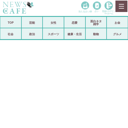
当たる占い師
占い
登録•
ログイン
マイルーム
面白ネタ
ホーム
TOP
芸能
女性
恋愛
お金
雑学
社会
政治
社会
政治
スポーツ
健康・生活
動物
グルメ
経済
海外
芸能
スポーツ
恋愛
ビックリ
コメントポスト
アリ／ナシ
リリース
ショップ
登録・ログイン/マイルーム