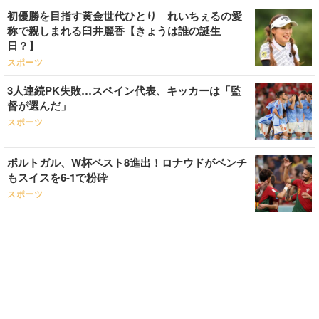
初優勝を目指す黄金世代ひとり れいちぇるの愛
称で親しまれる臼井麗香【きょうは誰の誕生
日？】
スポーツ
3人連続PK失敗…スペイン代表、キッカーは「監
督が選んだ」
スポーツ
ポルトガル、W杯ベスト8進出！ロナウドがベンチ
もスイスを6-1で粉砕
スポーツ
モロッコ代表、「スペインのPK全部止める」GK
ブヌとは？4ヶ国語を操る秀才
スポーツ
守護神ブヌが大活躍！モロッコ、W杯初のベスト8