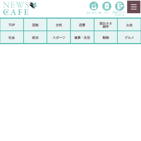
当たる占い師
占い
登録•
ログイン
マイルーム
面白ネタ
ホーム
TOP
芸能
女性
恋愛
お金
雑学
社会
政治
社会
政治
スポーツ
健康・生活
動物
グルメ
経済
海外
芸能
スポーツ
恋愛
ビックリ
コメントポスト
アリ／ナシ
リリース
ショップ
登録・ログイン/マイルーム