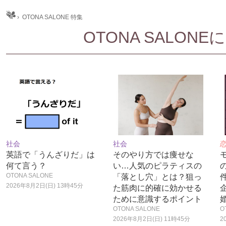
ム
›
OTONA SALONE 特集
OTONA SALON
社会
社会
英語で「うんざりだ」は
そのやり方では痩せな
何て言う？
い…人気のピラティスの
OTONA SALONE
「落とし穴」とは？狙っ
2026年8月2日(日) 13時45分
た筋肉に的確に効かせる
ために意識するポイント
OTONA SALONE
O
2026年8月2日(日) 11時45分
2