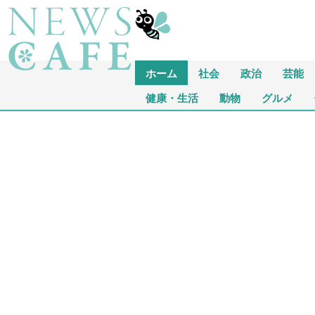
ホーム
社会
政治
芸能
健康・生活
動物
グルメ