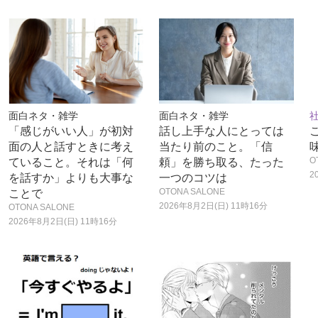
面白ネタ・雑学
面白ネタ・雑学
「感じがいい人」が初対
話し上手な人にとっては
面の人と話すときに考え
当たり前のこと。「信
味
O
ていること。それは「何
頼」を勝ち取る、たった
2
を話すか」よりも大事な
一つのコツは
OTONA SALONE
ことで
2026年8月2日(日) 11時16分
OTONA SALONE
2026年8月2日(日) 11時16分