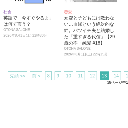
社会
恋愛
英語で「今すぐやるよ」
元嫁と子どもには敵わな
は何て言う？
い…血縁という絶対的な
OTONA SALONE
絆。バツイチ夫と結婚し
2026年8月1日(土) 22時30分
た「重すぎる代償」【29
歳の不・純愛 #18】
OTONA SALONE
2026年8月1日(土) 22時15分
先頭 <<
前 <
8
9
10
11
12
13
14
39ページ中