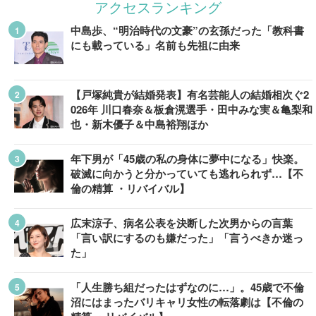
アクセスランキング
中島歩、“明治時代の文豪”の玄孫だった「教科書
にも載っている」名前も先祖に由来
【戸塚純貴が結婚発表】有名芸能人の結婚相次ぐ2
026年 川口春奈＆板倉滉選手・田中みな実＆亀梨和
也・新木優子＆中島裕翔ほか
年下男が「45歳の私の身体に夢中になる」快楽。
破滅に向かうと分かっていても逃れられず…【不
倫の精算 ・リバイバル】
広末涼子、病名公表を決断した次男からの言葉
「言い訳にするのも嫌だった」「言うべきか迷っ
た」
「人生勝ち組だったはずなのに…」。45歳で不倫
沼にはまったバリキャリ女性の転落劇は【不倫の