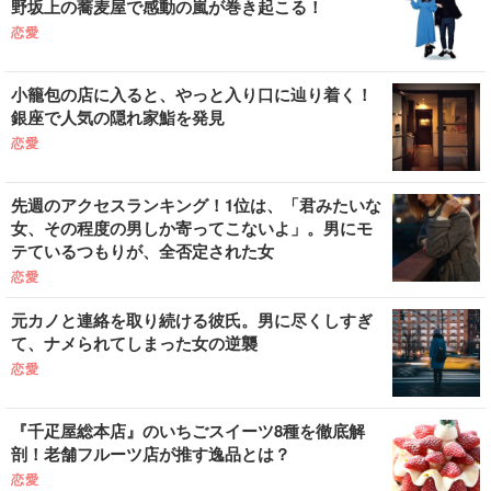
野坂上の蕎麦屋で感動の嵐が巻き起こる！
恋愛
小籠包の店に入ると、やっと入り口に辿り着く！
銀座で人気の隠れ家鮨を発見
恋愛
先週のアクセスランキング！1位は、「君みたいな
女、その程度の男しか寄ってこないよ」。男にモ
テているつもりが、全否定された女
恋愛
元カノと連絡を取り続ける彼氏。男に尽くしすぎ
て、ナメられてしまった女の逆襲
恋愛
『千疋屋総本店』のいちごスイーツ8種を徹底解
剖！老舗フルーツ店が推す逸品とは？
恋愛