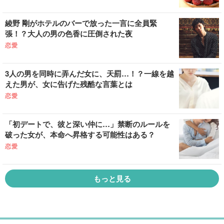
綾野 剛がホテルのバーで放った一言に全員緊
張！？大人の男の色香に圧倒された夜
恋愛
3人の男を同時に弄んだ女に、天罰…！？一線を越
えた男が、女に告げた残酷な言葉とは
恋愛
「初デートで、彼と深い仲に…」禁断のルールを
破った女が、本命へ昇格する可能性はある？
恋愛
もっと見る