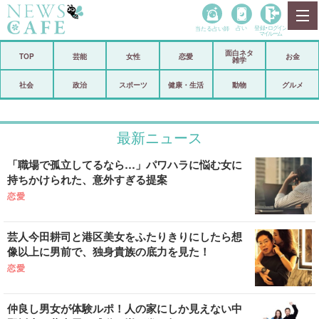
当たる占い師
占い
登録•
ログイン
マイルーム
面白ネタ
ホーム
TOP
芸能
女性
恋愛
お金
雑学
社会
政治
社会
政治
スポーツ
健康・生活
動物
グルメ
経済
海外
最新ニュース
芸能
スポーツ
「職場で孤立してるなら…」パワハラに悩む女に
恋愛
ビックリ
持ちかけられた、意外すぎる提案
コメントポスト
アリ／ナシ
恋愛
リリース
ショップ
芸人今田耕司と港区美女をふたりきりにしたら想
像以上に男前で、独身貴族の底力を見た！
登録・ログイン/マイルーム
恋愛
仲良し男女が体験ルポ！人の家にしか見えない中