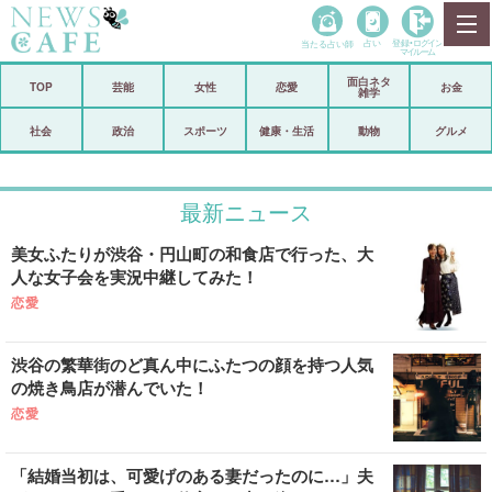
当たる占い師
占い
登録•
ログイン
マイルーム
面白ネタ
ホーム
TOP
芸能
女性
恋愛
お金
雑学
社会
政治
社会
政治
スポーツ
健康・生活
動物
グルメ
経済
海外
最新ニュース
芸能
スポーツ
美女ふたりが渋谷・円山町の和食店で行った、大
恋愛
ビックリ
人な女子会を実況中継してみた！
コメントポスト
アリ／ナシ
恋愛
リリース
ショップ
渋谷の繁華街のど真ん中にふたつの顔を持つ人気
の焼き鳥店が潜んでいた！
登録・ログイン/マイルーム
恋愛
「結婚当初は、可愛げのある妻だったのに…」夫