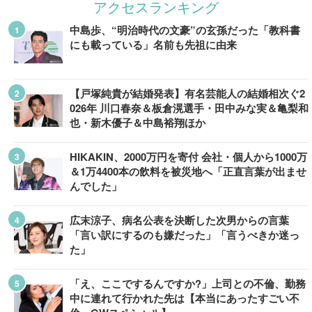
アクセスランキング
中島歩、“明治時代の文豪”の玄孫だった「教科書
にも載っている」名前も先祖に由来
【戸塚純貴が結婚発表】有名芸能人の結婚相次ぐ2
026年 川口春奈＆板倉滉選手・田中みな実＆亀梨和
也・新木優子＆中島裕翔ほか
HIKAKIN、2000万円を寄付 会社・個人から1000万
＆1万4400本の飲料を被災地へ「正直言葉が出ませ
んでした」
広末涼子、病名公表を決断した次男からの言葉
「言い訳にするのも嫌だった」「言うべきか迷っ
た」
「え、ここでするんですか?」上司との不倫、勤務
中に連れて行かれた先は【本当にあったすごい不