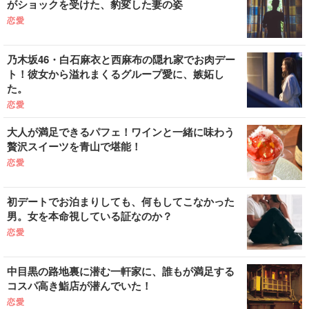
がショックを受けた、豹変した妻の姿
恋愛
乃木坂46・白石麻衣と西麻布の隠れ家でお肉デー
ト！彼女から溢れまくるグループ愛に、嫉妬し
た。
恋愛
大人が満足できるパフェ！ワインと一緒に味わう
贅沢スイーツを青山で堪能！
恋愛
初デートでお泊まりしても、何もしてこなかった
男。女を本命視している証なのか？
恋愛
中目黒の路地裏に潜む一軒家に、誰もが満足する
コスパ高き鮨店が潜んでいた！
恋愛