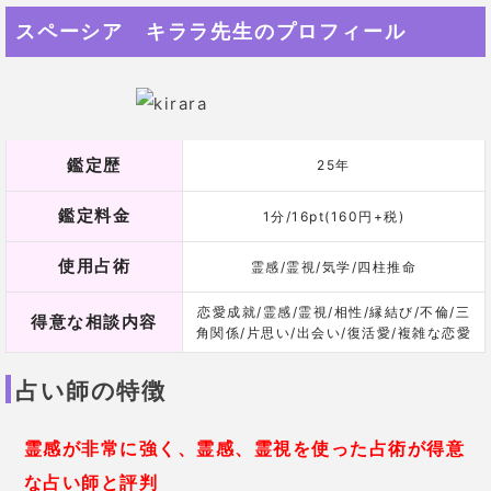
スペーシア キララ先生のプロフィール
鑑定歴
25年
鑑定料金
1分/16pt(160円+税)
使用占術
霊感/霊視/気学/四柱推命
恋愛成就/霊感/霊視/相性/縁結び/不倫/三
得意な相談内容
角関係/片思い/出会い/復活愛/複雑な恋愛
占い師の特徴
霊感が非常に強く、霊感、霊視を使った占術が得意
な占い師と評判