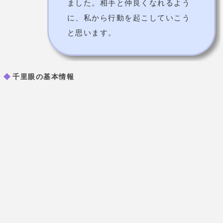
タロットカード/スピリチュアルリーデ
占術
ィング/波動修正 など
対面占い：20分2,200円～
（その後10分毎に+1,100
円）
価格
電話占い：1分240円～
予約の取りにくさ
取りにくい
【難波本店】
大阪府大阪市浪
速区 難波中 1-1-16 lifeなん
ばビル2階