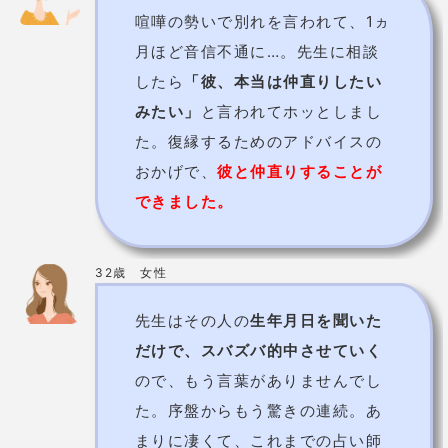
価格
電話占い：1分240円～
予約の取りにくさ
取りにくい
【難波本店】
大阪府大阪市浪
速区 難波中 1-1-16 lifeなん
ばビル2階
【アメリカ村店】
大阪府大阪
市中央区西心斎橋2-10-32
ワンダー6ビル3階
住所
【難波中央店】
大阪府大阪市
中央区難波3丁目5-11 東亜ビ