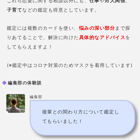
これら恋愛に関する相談以外にも、
仕事
や
対人関係
、
子育て
などの鑑定も得意としています。
鑑定には複数のカードを使い、
悩みの深い部分
まで探
りあてることで、解決に向けた
具体的なアドバイス
を
してもらえますよ！
(※鑑定中はコロナ対策のためマスクを着用しています)
編集部の体験談
編集部
後輩との関わり方について鑑定し
てもらいました！