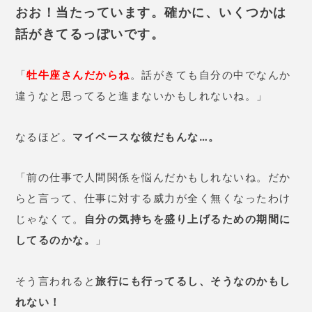
たら、
今年すでに出会っている中
に結婚相手がいます。
と言われま
した。結婚相談所で出会った人の
中でいいなと思った人がいたのを
思い出し、連絡してみました。
再
度会ったら話が弾み、そのままゴ
ールイン！
先生、すごいです！
MARL（マール）先生【黒薔薇 白薔薇】の基本情報
占術
タロット、西洋占星など
1,100円（10分）〜