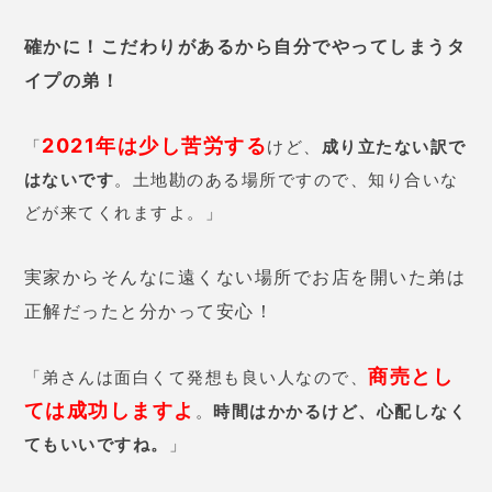
桂先生の口コミ
25歳 女性
喧嘩の勢いで別れを言われて、1ヵ
月ほど音信不通に…。先生に相談
したら
「彼、本当は仲直りしたい
みたい」
と言われてホッとしまし
た。復縁するためのアドバイスの
おかげで、
彼と仲直りすることが
できました。
32歳 女性