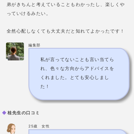
先生はその人の
生年月日を聞いた
だけで、スバズバ的中させていく
ので、もう言葉がありませんでし
た。序盤からもう驚きの連続。あ
まりに凄くて、これまでの占い師
さんとは比較になりませんでし
た。
千里眼の基本情報
占術
西洋占星術/カードリーディング/手相
対面占い：20分2,200円～
（その後10分毎に+1,100
円）