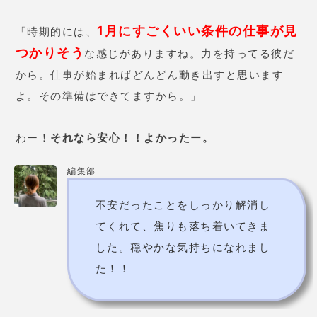
価格
10分延長につき1,100円
予約の取りにくさ
やや取りにくい
【梅田HEP FIVE店】
大阪府
大阪市北区角田町5-15 6F
【近鉄あべのハルカス店】
大阪市阿倍野区阿倍野筋1-1-
住所
43
【河原町OPA店】
京都市中京
区河原町通四条上ル