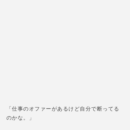
27歳 女性
奥さんのいる男性を本気で好き
に。奥さんと別れるって言ってる
けど本当かな？と先生に占っても
らうと「
彼は本気であなたに惹か
れているよ！チャンスがあるのは2
年後」
と教えてくれました。
2年待
ち続けた結果、本当に離婚にな
り
、あの時信じてよかったです。
38歳 女性
もう結婚は諦めた方がいいのか
な〜と、最後の賭けで相談。そし