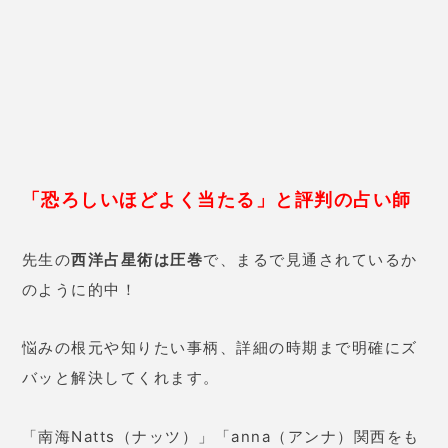
「弟さんは、こだわりは強いけど
無謀なことはしませ
何か専門的なことを身につけたいと思ってい
ん
ね。
る
ようで、好きな物のお店を開いたのでしょう。」
確かに！こだわりがあるから自分でやってしまうタ
イプの弟！
2021年は少し苦労する
「
けど、
成り立たない訳で
はないです
。土地勘のある場所ですので、知り合いな
どが来てくれますよ。」
実家からそんなに遠くない場所でお店を開いた弟は
正解だったと分かって安心！