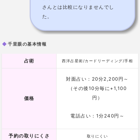
ル4階
大阪府大阪市中央区心斎
[心斎橋店】
橋筋1丁目4-28 大宝ビル2階
電話番号
050-2018-3433
詳細
千里眼 桂先生