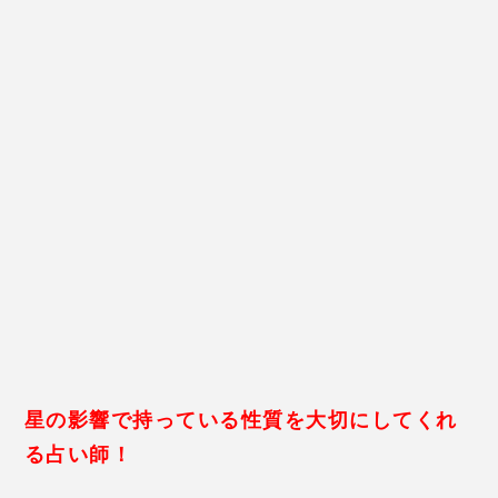
話がきてるっぽいです。
「
牡牛座さんだからね
。話がきても自分の中でなんか
違うなと思ってると進まないかもしれないね。」
なるほど。
マイペースな彼だもんな…。
「前の仕事で人間関係を悩んだかもしれないね。だか
らと言って、仕事に対する威力が全く無くなったわけ
じゃなくて。
自分の気持ちを盛り上げるための期間に
してるのかな。
」
そう言われると
旅行にも行ってるし、そうなのかもし
れない！
1月にすごくいい条件の仕事が見
「時期的には、