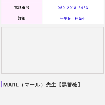
編集部
彼の仕事について占ってもらいま
した。
休職中の彼の仕事
のことが気になって、占ってもら
いました。
「仕事のオファーがあるけど自分で断ってる
のかな。」
おお！当たっています。確かに、いくつかは