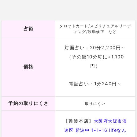
【アメリカ村店】
大阪府大阪
市中央区西心斎橋2-10-32
ワンダー6ビル3階
住所
大阪府大阪市中央区難
[難波中央店】
波3丁目5-11 東亜ビル4階
【心斎橋店】
大阪府大阪市中
央区心斎橋筋1丁目4-28 大宝
ビル2階
電話番号
050-2018-3433
詳細
千里眼 叶愛まゆ先生