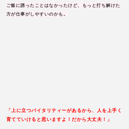
ご飯に誘ったことはなかったけど、もっと打ち解けた
方が仕事がしやすいのかも。
「上に立つバイタリティーがあるから、人を上手く
育てていけると思いますよ！だから大丈夫！」
最後には
励ましの言葉
もいただけて、
鑑定前に比べて
なんだかとても
元気
になれました！
編集部
叶愛まゆ先生はとても明るく、
話
しているだけで元気をもらえま
す
！アドバイスを参考にして、後