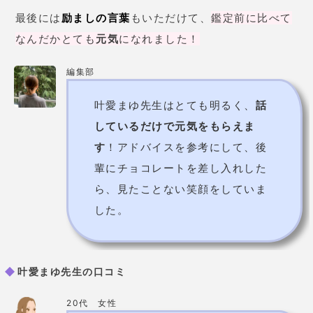
輩にチョコレートを差し入れした
ら、見たことない笑顔をしていま
した。
叶愛まゆ先生の口コミ
20代 女性
恋愛の相談をしました！
彼の性格
を細かく当てられてビックリしま
した
。
明るく優しい先生
なので、
話しているだけで
穏やかな気持ち
になれました
。彼と何か進展があ
ったら
また相談しに来たい
と思い
ます。