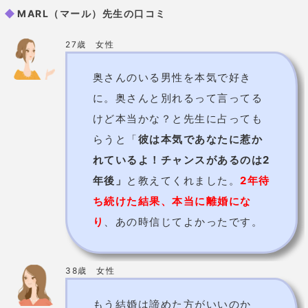
【梅田HEP FIVE店】
080-
3864-0649
【近鉄あべのハルカス店】
電話番号
070-6921-0649
【河原町OPA店】
075-
255-8033
詳細
公式HP