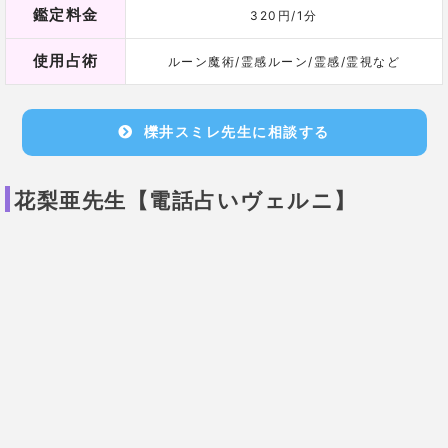
バイス！
霊感も非常に強い先生なので、彼の気持ちを見通すこ
とができます。
キャリアコンサルタントの資格を持っているので、仕
事の相談も得意な先生です。
基本情報
鑑定歴
20年
鑑定料金
1分/330pt
使用占術
霊感/霊視/霊感タロット/水晶/ルーン