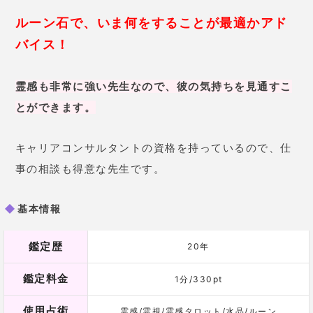
花梨亜先生に相談する
電話占いヴェルニの詳細はこちら
当たる占い師.com
ヴェルニの当たる占い師の口コミや評判
は？実際に電話して当たった占い師だけ紹
介...
https://www.newscafe.ne.jp/uranai/3166
電話占いヴェルニはどんなサービスなのでしょうか？口コミで評判の占い師はいるけど、当たる
占い師は誰？金額は？使い方は？など、ヴェルニにまつわる全てを紹介しましょう。利用者数占
い師数料金(1分)初回特典15万人500名230円〜1,500円無料いますぐ電話で相談する電話占い
ヴェルニとは占い師が大勢在籍しているにもかかわらず質が良い。その理由は専任スタッフによ
ルーン占いを得意とする占い師：チャット占い
る厳正なオーディションを実施しているため。審査基準の高さは電話占い業界でも屈指のレベル
と定評があります。高水準の審査をクリアした占い師は、選び抜かれた本物。...
チャット占いは気軽にお願いできるだけでなく、文章
として鑑定結果を残すことが可能。
ルーン占いの結果は今後の人生の道しるべにもなりま