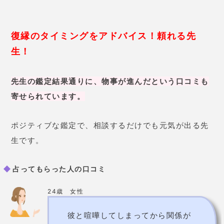
た。的確なアドバイスのおかげ
で、
彼と仲直りすることができ毎
日が楽しいです。
30歳 女性
穏やかな雰囲気の先生で、短い時
間でもしっかりと濃い内容のアド
バイスがもらえます。彼の浮気疑
惑で相談したのですが、
「私の思
い過ごしの可能性が強い」
と言わ
れてホッとしました。ただ事実確
認はしたほうがよい、と言われて
それとなく探っていたのですが、
やっぱり私の思い過ごしだったよ