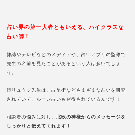
に素直に受け入れなさい」
と…。
さらに思考が自己中心的になって
いると指摘され、思い当たる節が
あって反省しました。
すぐに自分
の考えや気持ちを変えるのは難し
いですが、できるだけ自分よりな
考えになりすぎないように配慮し
ていたら、職場の人間関係が少し
良くなってきました。
37歳 女性
最近仕事がマンネリ化してきて飽
きてきたのか、それとも自分に合
わない仕事だったのかと悩んでい