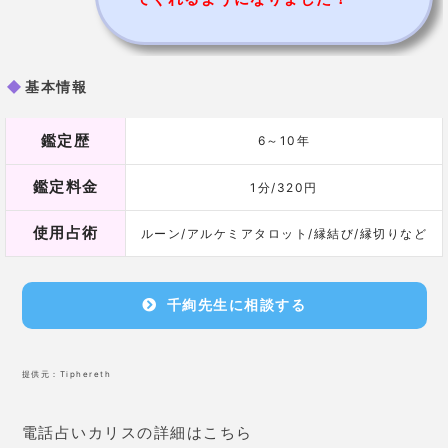
鑑定料金
1分/320円
使用占術
ルーン/アルケミアタロット/縁結び/縁切りなど
千絢先生に相談する
提供元：
Tiphereth
電話占いカリスの詳細はこちら
当たる占い師.com
カリスの当たる占い師の口コミや評判は？
電話して当たった占い師だけ紹介します！
https://www.newscafe.ne.jp/uranai/3178
電話占いカリスはどんなサービスなのでしょうか？口コミで評判の占い師はいるけど、当たる占
い師は誰？金額は？使い方は？など、カリスにまつわる全てを紹介しましょう。利用者数占い師
数料金(1分)初回特典12万人160名220円〜2,400円無料いますぐ相談する（2400円無料）提
供：Tiphereth電話占いカリスとは提供元：Tiphereth3年間で成長率300％！まだまだ成長を