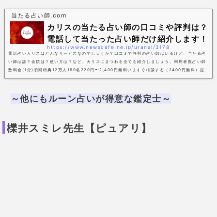
続けている電話占い。リピーターを含めて、みんなに愛され続けるカリス。24時間占い可能で、
いつも占い師が待機しているからこその実績。話を聞いてほしいタイミングでコンタ...
～他にもルーン占いが得意な鑑定士～
櫟井スミレ先生【ピュアリ】
手掘りのMyルーンを使用し、恋愛のトラウマ
を直します！
高純度霊力家系のDNAを受け継いだ先生は、強い霊感
を持っています。
先生の愛する人に世界一愛される術、あなたも経験し
てみませんか。