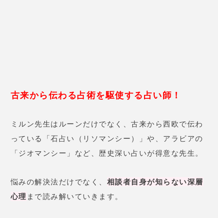
や当たる占い師について紹介しています。実際に利用した方の口コミも載せてますので、ぜひ最
ルーン占いを得意とする占い師：占いサイト
後まで読んで興味のある占い師を見つけましょう。占い師数料金初回特典71名チャット相談：10
分1,080円〜初回のみ10分360円いますぐChapliで相談するチャット占い Ch...
対面鑑定をやっていない、予約困難な占い師は占いコ
ンテンツで占うことができますよ！
鏡リュウジ先生
占い界の第一人者ともいえる、ハイクラスな
占い師！
雑誌やテレビなどのメディアや、占いアプリの監修で
先生の名前を見たことがあるという人は多いでしょ
う。