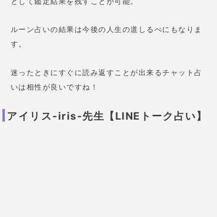
ポジティブな鑑定で、相談するだけでも元気が出る先
生です。
占ってもらった人の口コミ
24歳 女性
彼と喧嘩してしまってから関係が
ぎくしゃくしていて困っていまし
た。アイリス先生の鑑定は、
お話
していて落ち込んでいる気分を吹
き飛ばしてくれます。
私が全て悪
いわけではないことを教えてく
れ、彼のどこが悪いのか、仲直り
するならどうしたらよいかしっか
りとアドバイスをしてくれまし