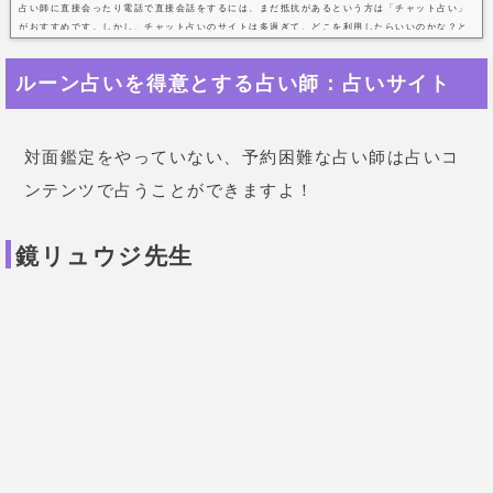
ったんですが…結果が怖くて占っ
てみました。鑑定結果は
「フェ
オ」
で、
告白が成就して付き合う
ことになる
と出て一安心。「静か
で落ち着ける場所がおすすめ」と
出たので、なじみの隠れ家的なカ
フェに誘って告白したら、
相手も
私に告白しようとしていたと言わ
れてびっくりしました！
30歳 女性
転職先の人間関係でとても悩んで
いました。鑑定結果は
「ラド」
だ
ったんですが、
「状況を否定せず