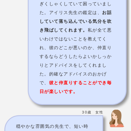
うです。先生に相談していなけれ
ば今頃別れていたかも。
相談して
よかったです！
30歳 女性
仕事でトラブル続きでこの先が不
安になって占ってもらいました。
鑑定時はあまり実感がなかったの
ですが、
今まさに鑑定で言われた
ことが続けて起こっていてびっく
り！
そして少しずつ確実に良い方
向に流れが変わっているのが実感
できます。この運気が続くよう
に、教えてもらった注意点を忘れ