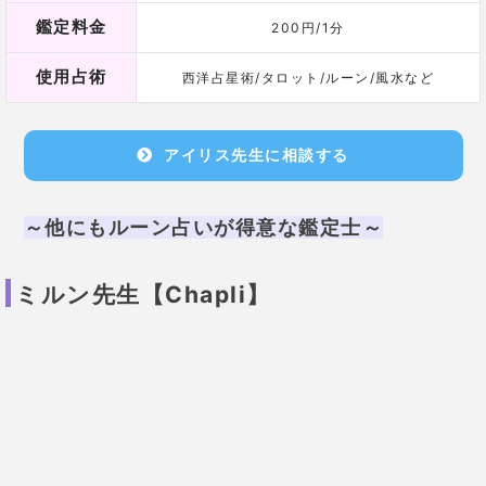
鑑定歴
不明
鑑定料金
10分/1,600円
西洋占星術/タロット/ルーン/ジオマンシー/リソ
使用占術
マンシー/ルノルマンカード
ミルン先生に相談する
Chapliの詳細はこちら
当たる占い師.com
Chapli（チャプリ）の当たる占い師の口
コミや評判は？鑑定してもらい当たった占
い...
https://www.newscafe.ne.jp/uranai/10435
占い師に直接会ったり電話で直接会話をするには、まだ抵抗があるという方は「チャット占い」
がおすすめです。しかし、チャット占いのサイトは多過ぎて、どこを利用したらいいのかな？と
迷われてしまう方も多いでしょう。そこで、この記事では、Chapli（チャプリ）のサービス内容