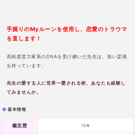
基本情報
鑑定歴
13年
鑑定料金
320円/1分
使用占術
ルーン魔術/霊感ルーン/霊感/霊視など
櫟井スミレ先生に相談する
花梨亜
先生【電話占いヴェルニ】
ルーン石で、いま何をすることが最適かアド