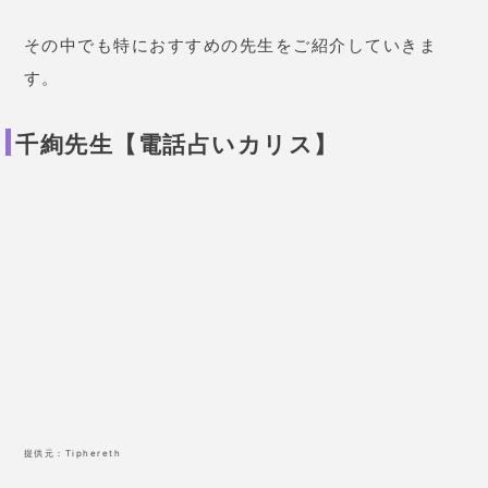
その中でも特におすすめの先生をご紹介していきま
す。
千絢先生【電話占いカリス】
提供元：
Tiphereth
的確鑑定から祈願まで得意な占い師！
千絢先生はカードをメインに占いますが、ルーンも使
用可能な先生です。