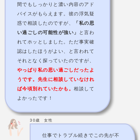
ずにこれからも頑張っていこうと
思います。
基本情報
鑑定歴
21年以上
鑑定料金
200円/1分
使用占術
西洋占星術/タロット/ルーン/風水など
アイリス先生に相談する
～他にもルーン占いが得意な鑑定士～