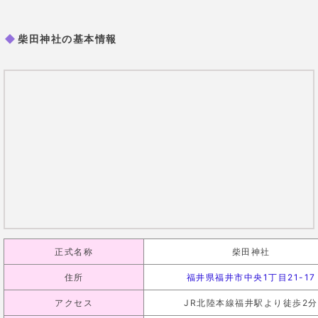
もやもやした気持ちや、叶えたい願いを先生に話して
みてください。
成就祈願の能力で、あなたの願いを叶えるための力を
貸してくださいます。
愛純(あずみ)先生の口コミ
32歳 女性
パワースポット巡りが趣味でした
が、コロナの時期でなかなか出掛
けられず、電話占いを初めて利用
しました。愛純先生は、話してい
るだけで不思議と元気をもらえま