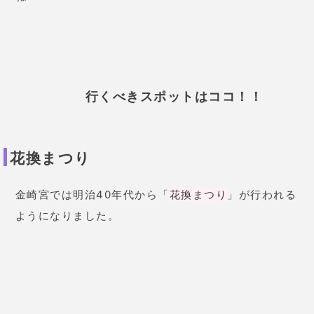
行くべきスポットはココ！！
花換まつり
金崎宮では明治40年代から「
花換まつり
」が行われる
ようになりました。
金崎宮へ桜見物に訪れた男女が好きな人と桜の小枝を
交換することで自分の想いと伝えたといわれるお祭り
です。困難な恋愛成就を祈願するには最適なスポット