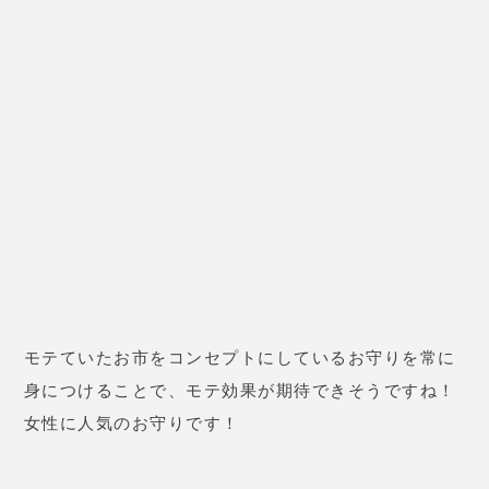
お家にいるだけで、すぐに運気を上げたいなら電話占
いがおすすめ！
愛純(あずみ)先生
【占術】波動修正/成就祈願/縁結び/サイキック/意念
同調/スピリチュアルリーディング
【料金】300円/分
鑑定後に「彼から連絡がきた」「夢が実現した」と、
願いが叶うと評判！
まさに「話すだけで、運気が上がる占い師」！！