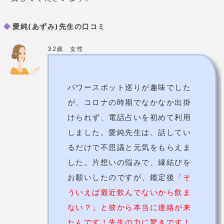
電話で愛純(あずみ)先生に相談する
提供元：
Tiphereth
氣比神宮(良縁)
いい人と出会いたい人におすすめです！
氣比神宮(けひじんぐう)は越前國一之宮と定められた
由緒ある神社です。
主祭神は
伊奢沙別(いさざわけ)。
地元では「けいさ