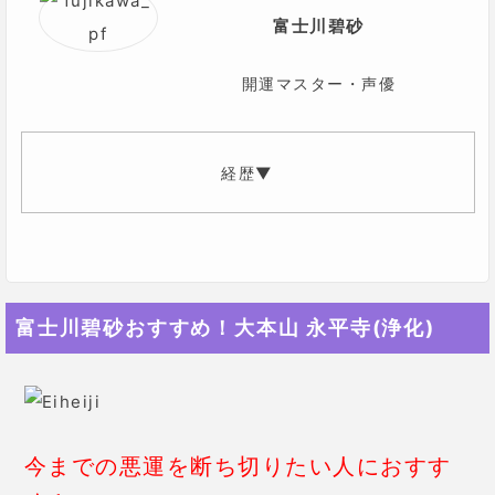
富士川碧砂
開運マスター・声優
対面鑑定予約1年待ちの超人気占い師。
TV番組『とくダネ』で占いコーナーを担当する等メデ
ィアでも活躍中。
富士川碧砂おすすめ！大本山 永平寺(浄化)
祖母がイタコだった為、自身が臨死体験したことを機
に祖母の能力を受け継ぎ占い師となる。
パワースポットへ行く開運ツアーも企画している。
今までの悪運を断ち切りたい人におすす