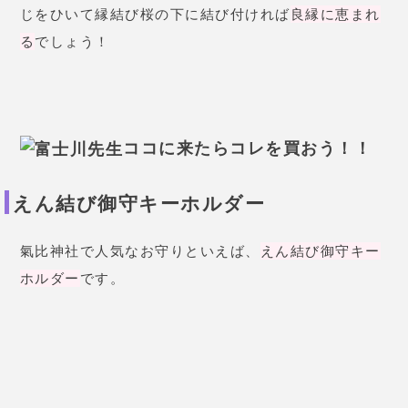
復縁の相談をしました。私から連
絡するのを躊躇していたのです
が、
「今チャンスの波がきている
から絶対に連絡して！」と強く背
中を押されました。
勇気を出して
私から連絡すると
、すぐに返信
が！そしてしばらくやりとりする
と、彼から電話が！久しぶりに長
時間会話をしました。
先生のおか
げです！
29歳 女性
もともと連絡不精の彼でしたが、
ここ最近は連絡の頻度がかなり減