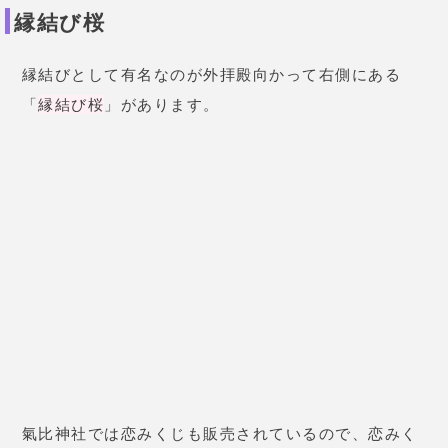
提供元：
Tiphereth
縁結びで復縁や複雑愛まで叶える！
幼少期から神社で育ってきた藤花先生。
その強力な力で、
縁結びや縁切り
をして多くの相談者
を救ってきました。
また
時期や未来の具体的なアドバイスも好評
です。
藤花先生の口コミ
26歳 女性