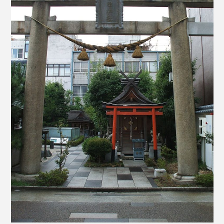
とにかくモテたいという人におすすめです！
柴田神社は柴田勝家の城である北ノ庄城(きたのしょう
じょう)の跡地に建てられた神社です。
主祭神は
柴田勝家(しばたかついえ)
柴田勝家は容姿端
麗で絶世の美女で非常にモテたといわれています。恋
愛でも「モテる」ということは重要です。ぜひこの神
社を訪れてモテちゃいましょう！
行くべきスポットはココ！！
美祈願所
柴田神社には
モテ祈願
ができるようになっています。