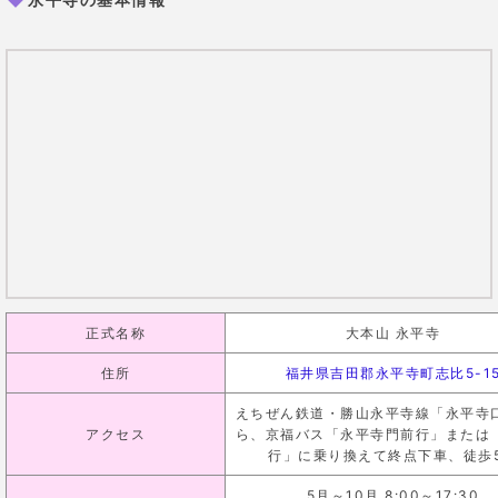
正式名称
大本山 永平寺
住所
福井県吉田郡永平寺町志比5-1
えちぜん鉄道・勝山永平寺線「永平寺
アクセス
ら、京福バス「永平寺門前行」または
行」に乗り換えて終点下車、徒歩
5月～10月 8:00～17:30