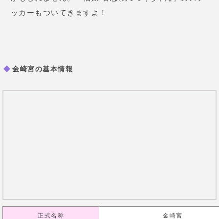
住所
福井県敦賀市金ヶ崎町1-4
JR敦賀駅よりぐるっと敦賀周遊バス1
アクセス
崎宮口」下車、徒歩10分
開園時間・閉園時間
終日
電話番号
0770-22-0938
参照HP
詳しくは
こちら
柴田神社(モテ祈願)