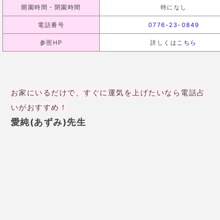
した。片想いの悩みで、縁結びを
お願いしたのですが、鑑定後
「そ
ういえば最近飲んでないから飲ま
ない？」と彼から本当に連絡が来
たんです！先生の力に驚きです！
29歳 女性
転職活動をしていましたが、なか
なか採用されずに困っていまし
た。精神も疲れ果て「運気が上が
る」と有名な愛純先生に相談しま
した。すると「あなたは、自分に
合った道を見失っています、あな