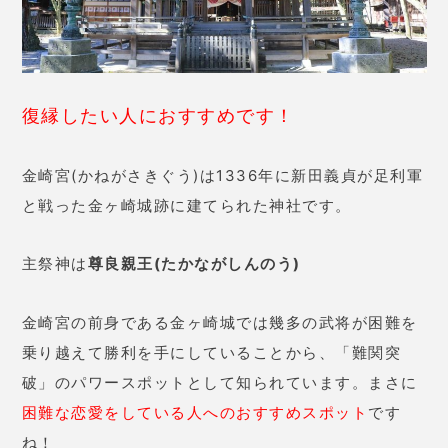
復縁したい人におすすめです！
金崎宮(かねがさきぐう)は1336年に新田義貞が足利軍
と戦った金ヶ崎城跡に建てられた神社です。
主祭神は
尊良親王(たかながしんのう)
金崎宮の前身である金ヶ崎城では幾多の武将が困難を
乗り越えて勝利を手にしていることから、「難関突
破」のパワースポットとして知られています。まさに
困難な恋愛をしている人へのおすすめスポット
です
ね！