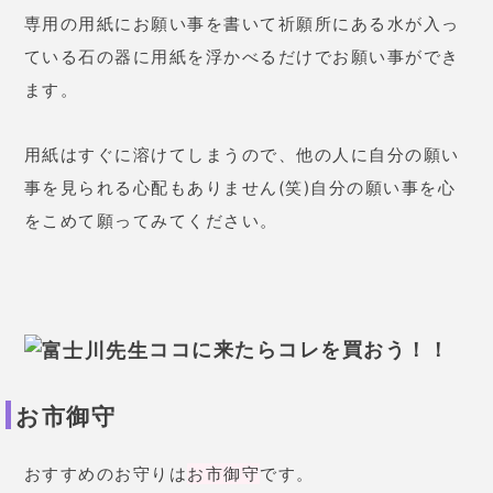
正式名称
柴田神社
住所
福井県福井市中央1丁目21-17
アクセス
JR北陸本線福井駅より徒歩2分
開園時間・閉園時間
特になし
電話番号
0776-23-0849
参照HP
詳しくは
こちら