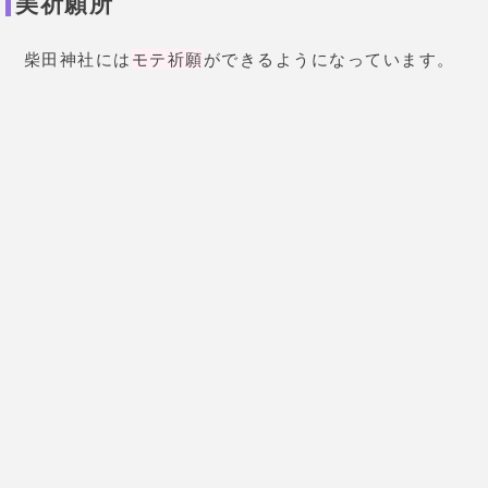
お市御守
おすすめのお守りは
お市御守
です。
モテていたお市をコンセプトにしているお守りを常に
身につけることで、モテ効果が期待できそうですね！
女性に人気のお守りです！
柴田神社の基本情報