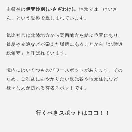
正式名称
北陸道総鎮守 氣比神宮
住所
福井県敦賀市曙町11-68
アクセス
JR北陸本線「敦賀駅」下車 徒歩約
開園時間・閉園時間
6:00～17:00
電話番号
0770-22-0794
参照HP
詳しくは
こちら
さらに開運するために
縁結びをしてほしいなら…藤花先生