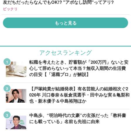
友だちだったらなんでもOK!? "アポなし訪問"ってアリ?
ビックリ
もっと見る
アクセスランキング
転職を考えたとき、貯蓄額が「200万円」ないと安
心して辞めらないって本当？無収入期間の生活費
の目安【「退職プロ」が解説】
【戸塚純貴が結婚発表】有名芸能人の結婚相次ぐ2
026年 川口春奈＆板倉滉選手・田中みな実＆亀梨和
也・新木優子＆中島裕翔ほか
中島歩、“明治時代の文豪”の玄孫だった「教科書
にも載っている」名前も先祖に由来