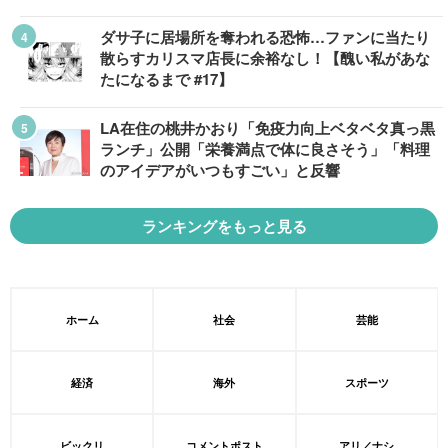
ダサ子に居場所を奪われる恐怖…ファンに当たり
散らすカリスマ店長に余裕なし！【醜い私があな
たになるまで #17】
LA在住の桃井かおり「免疫力向上ベタベタ真っ黒
ランチ」公開「栄養満点で体に良さそう」「料理
のアイデアがいつもすごい」と反響
ランキングをもっと見る
ホーム
社会
芸能
経済
海外
スポーツ
ビックリ
コメントポスト
アリ／ナシ