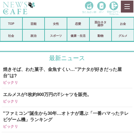
当たる占い師
占い
登録•
ログイン
マイルーム
面白ネタ
ホーム
TOP
芸能
女性
恋愛
お金
雑学
社会
政治
社会
政治
スポーツ
健康・生活
動物
グルメ
経済
海外
最新ニュース
芸能
スポーツ
焼きそば、わた菓子、金魚すくい…"アナタが好きだった屋
恋愛
ビックリ
台"は?
コメントポスト
アリ／ナシ
ビックリ
エルメスが1枚約900万円のTシャツを販売。
リリース
ショップ
ビックリ
登録・ログイン/マイルーム
"ファミコン"誕生から30年…オトナが選ぶ「一番ハマったテレ
ビゲーム機」ランキング
ビックリ