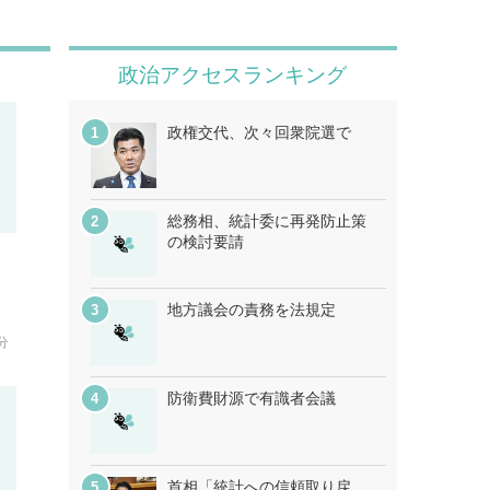
政治アクセスランキング
政権交代、次々回衆院選で
総務相、統計委に再発防止策
の検討要請
田
地方議会の責務を法規定
分
防衛費財源で有識者会議
首相「統計への信頼取り戻