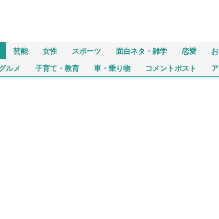
芸能
女性
スポーツ
面白ネタ・雑学
恋愛
お
グルメ
子育て・教育
車・乗り物
コメントポスト
ア