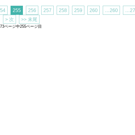
254
255
256
257
258
259
260
…260
…27
> 次
>> 末尾
273ページ中255ページ目