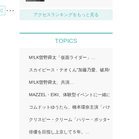
0
・・・
アクセスランキングをもっと見る
TOPICS
M!LK曽野舜太「仮面ライダー」…
スカイピース・テオくん"加藤乃愛、破局報告「どちら
M!LK曽野舜太、共演…
MAZZEL・EIKI、体験型イベントに一緒に行きたい人
コムドットゆうたら、橋本環奈主演「バカンスの法則」
クリスピー・クリーム「ハリー・ポッター」…
俳優を目指し上京して５年。…