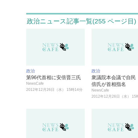
政治ニュース記事一覧(255 ページ目)
政治
政治
第96代首相に安倍晋三氏
衆議院本会議で自民
NewsCafe
倍氏が首相指名
2012年12月26日（水） 15時14分
NewsCafe
2012年12月26日（水） 15