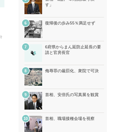
す」
自
復帰後の歩み55％満足せず
分
6府県からまん延防止延長の要
請と官房長官
侮辱罪の厳罰化、衆院で可決
首相、安倍氏の写真展を観賞
首相、職場接種会場を視察