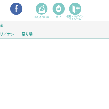
占い
登録・ログイン
当たる占い師
マイルーム
金
リ／ナシ
語り場