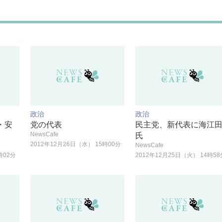
政治
政治
・安
党の代表
民主党、新代表に海江
NewsCafe
氏
2012年12月26日（水） 15時00分
NewsCafe
時02分
2012年12月25日（火） 14時58