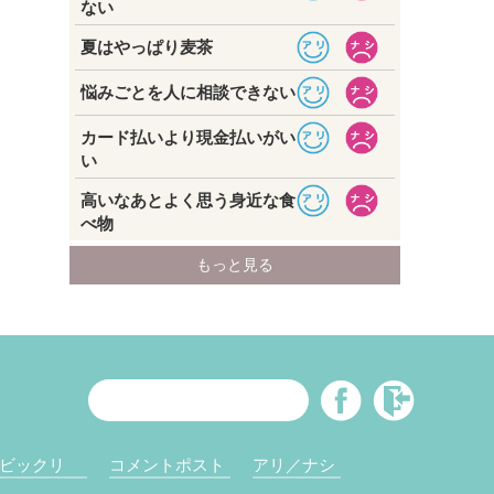
ビックリ
コメントポスト
アリ／ナシ