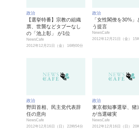
政治
政治
【選挙特番】宗教の組織
「女性閣僚を30%」
票、世襲などタブーなし
う提言
NewsCafe
の「池上彰」 が1位
2012年12月21日（金） 15
NewsCafe
2012年12月21日（金） 16時00分
政治
政治
野田首相、民主党代表辞
東京都知事選挙、猪
任の意向
が当選確実
NewsCafe
NewsCafe
2012年12月16日（日） 22時54分
2012年12月16日（日） 20