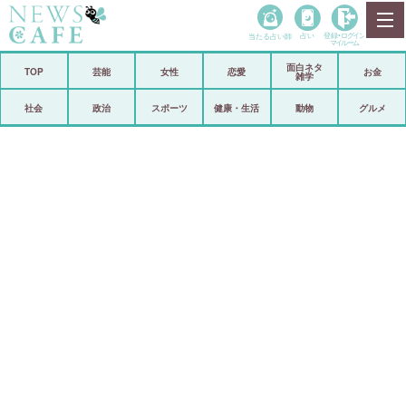
当たる占い師
占い
登録•
ログイン
マイルーム
面白ネタ
ホーム
TOP
芸能
女性
恋愛
お金
雑学
社会
政治
社会
政治
スポーツ
健康・生活
動物
グルメ
経済
海外
芸能
スポーツ
恋愛
ビックリ
コメントポスト
アリ／ナシ
リリース
ショップ
登録・ログイン/マイルーム