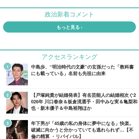
アクセスランキング
中島歩、“明治時代の文豪”の玄孫だった「教科書
にも載っている」名前も先祖に由来
【戸塚純貴が結婚発表】有名芸能人の結婚相次ぐ2
026年 川口春奈＆板倉滉選手・田中みな実＆亀梨和
也・新木優子＆中島裕翔ほか
年下男が「45歳の私の身体に夢中になる」快楽。
破滅に向かうと分かっていても逃れられず…【不
倫の精算 ・リバイバル】