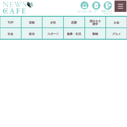
当たる占い師
占い
登録•
ログイン
マイルーム
面白ネタ
ホーム
TOP
芸能
女性
恋愛
お金
雑学
社会
政治
社会
政治
スポーツ
健康・生活
動物
グルメ
経済
海外
芸能
スポーツ
恋愛
ビックリ
コメントポスト
アリ／ナシ
リリース
ショップ
登録・ログイン/マイルーム