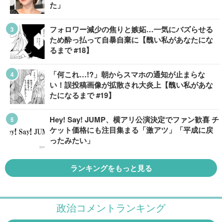
た」
フォロワー減少の焦りと嫉妬…一気にバズらせる
ため酔っ払って自暴自棄に【醜い私があなたにな
るまで #18】
「何これ…!?」朝からスマホの通知が止まらな
い！誤投稿画像が拡散され大炎上【醜い私があな
たになるまで #19】
Hey! Say! JUMP、横アリ公演決定でファン歓喜 チ
ケット価格にも注目集まる「激アツ」「平成に戻
ったみたい」
ランキングをもっと見る