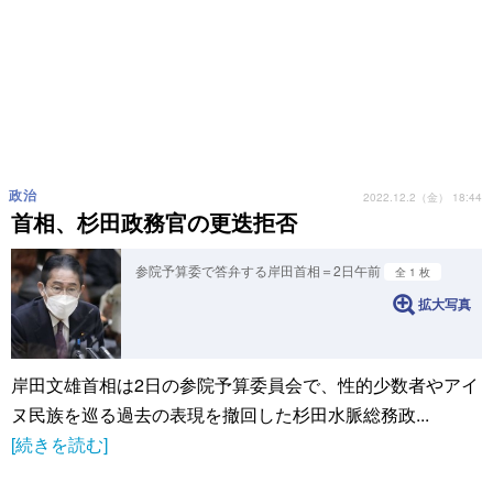
政治
2022.12.2（金） 18:44
首相、杉田政務官の更迭拒否
参院予算委で答弁する岸田首相＝2日午前
全 1 枚
拡大写真
岸田文雄首相は2日の参院予算委員会で、性的少数者やアイ
ヌ民族を巡る過去の表現を撤回した杉田水脈総務政...
[続きを読む]