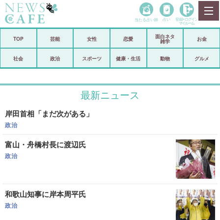
当たる占い師
占い
登録•
ログイン
マイルーム
面白ネタ
ホーム
TOP
芸能
女性
恋愛
お金
雑学
社会
政治
社会
政治
スポーツ
健康・生活
動物
グルメ
経済
海外
最新ニュース
芸能
スポーツ
岸田首相「まだ次がある」
恋愛
ビックリ
政治
コメントポスト
アリ／ナシ
富山・舟橋村長に渡辺氏
リリース
ショップ
政治
登録・ログイン/マイルーム
和歌山知事に岸本周平氏
政治