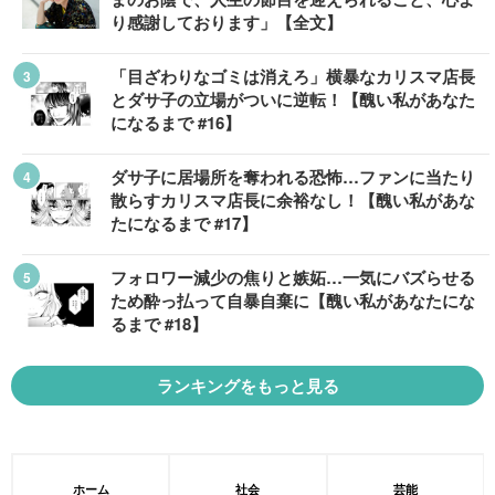
り感謝しております」【全文】
「目ざわりなゴミは消えろ」横暴なカリスマ店長
とダサ子の立場がついに逆転！【醜い私があなた
になるまで #16】
ダサ子に居場所を奪われる恐怖…ファンに当たり
散らすカリスマ店長に余裕なし！【醜い私があな
たになるまで #17】
フォロワー減少の焦りと嫉妬…一気にバズらせる
ため酔っ払って自暴自棄に【醜い私があなたにな
るまで #18】
ランキングをもっと見る
ホーム
社会
芸能