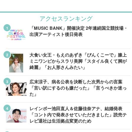
アクセスランキング
「MUSIC BANK」開催決定 2年連続国立競技場・
出演アーティスト後日発表
大食い女王・もえのあずき「ぴんくこーで」膝上
ミニワンピからスラリ美脚「スタイル良くて脚が
綺麗」「お人形さんみたい」
広末涼子、病名公表を決断した次男からの言葉
「言い訳にするのも嫌だった」「言うべきか迷っ
た」
レインボー池田直人＆佐藤佳奈アナ、結婚発表
「コント内で発表させていただきました」読売テ
レビ退社は生活拠点変更のため