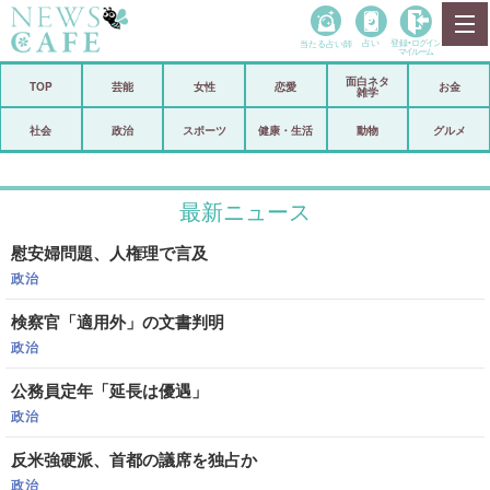
当たる占い師
占い
登録•
ログイン
マイルーム
面白ネタ
ホーム
TOP
芸能
女性
恋愛
お金
雑学
社会
政治
社会
政治
スポーツ
健康・生活
動物
グルメ
経済
海外
最新ニュース
芸能
スポーツ
慰安婦問題、人権理で言及
恋愛
ビックリ
政治
コメントポスト
アリ／ナシ
検察官「適用外」の文書判明
リリース
ショップ
政治
公務員定年「延長は優遇」
登録・ログイン/マイルーム
政治
反米強硬派、首都の議席を独占か
政治