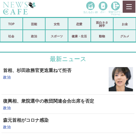
当たる占い師
占い
登録•
ログイン
マイルーム
面白ネタ
ホーム
TOP
芸能
女性
恋愛
お金
雑学
社会
政治
社会
政治
スポーツ
健康・生活
動物
グルメ
経済
海外
最新ニュース
芸能
スポーツ
首相、杉田政務官更迭重ねて拒否
恋愛
ビックリ
政治
コメントポスト
アリ／ナシ
リリース
ショップ
復興相、衆院選中の教団関連会合出席を否定
政治
登録・ログイン/マイルーム
森元首相がコロナ感染
政治