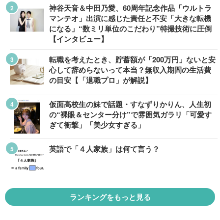
神谷天音＆中田乃愛、60周年記念作品「ウルトラ
マンテオ」出演に感じた責任と不安「大きな転機
になる」“数ミリ単位のこだわり”特撮技術に圧倒
【インタビュー】
転職を考えたとき、貯蓄額が「200万円」ないと安
心して辞めらないって本当？無収入期間の生活費
の目安【「退職プロ」が解説】
仮面高校生の妹で話題・すなずりかりん、人生初
の“裸眼＆センター分け”で雰囲気ガラリ「可愛す
ぎて衝撃」「美少女すぎる」
英語で「４人家族」は何て言う？
ランキングをもっと見る