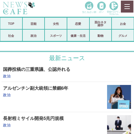
当たる占い師
占い
登録•
ログイン
マイルーム
面白ネタ
ホーム
TOP
芸能
女性
恋愛
お金
雑学
社会
政治
社会
政治
スポーツ
健康・生活
動物
グルメ
経済
海外
最新ニュース
芸能
スポーツ
国葬投稿の三重県議、公認外れる
恋愛
ビックリ
政治
コメントポスト
アリ／ナシ
アルゼンチン副大統領に禁錮6年
リリース
ショップ
政治
登録・ログイン/マイルーム
長射程ミサイル開発5兆円規模
政治