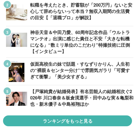
転職を考えたとき、貯蓄額が「200万円」ないと安
心して辞めらないって本当？無収入期間の生活費
の目安【「退職プロ」が解説】
神谷天音＆中田乃愛、60周年記念作品「ウルトラ
マンテオ」出演に感じた責任と不安「大きな転機
になる」“数ミリ単位のこだわり”特撮技術に圧倒
【インタビュー】
仮面高校生の妹で話題・すなずりかりん、人生初
の“裸眼＆センター分け”で雰囲気ガラリ「可愛す
ぎて衝撃」「美少女すぎる」
【戸塚純貴が結婚発表】有名芸能人の結婚相次ぐ2
026年 川口春奈＆板倉滉選手・田中みな実＆亀梨和
也・新木優子＆中島裕翔ほか
ランキングをもっと見る