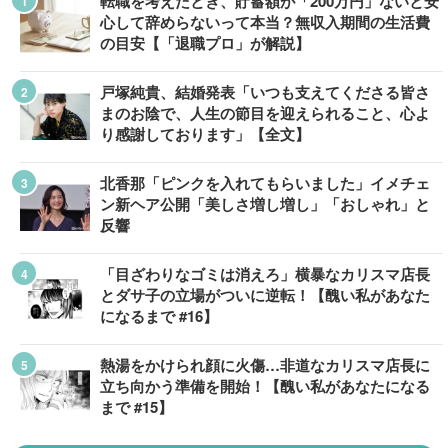
転職を考えたとき、貯蓄額が「200万円」ないと安
心して辞めらないって本当？無収入期間の生活費
の目安【「退職プロ」が解説】
戸塚純貴、結婚発表「いつも支えてくださる皆さ
まのお陰で、人生の節目を迎えられること、心よ
り感謝しております」【全文】
北香那「ピンクを入れてもらいました」イメチェ
ン新ヘア公開「美しさ増し増し」「おしゃれ」と
反響
「目ざわりなゴミは消えろ」横暴なカリスマ店長
とダサ子の立場がついに逆転！【醜い私があなた
になるまで #16】
熱湯をかけられ顔に火傷…非道なカリスマ店長に
立ち向かう準備を開始！【醜い私があなたになる
まで #15】