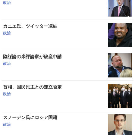
政治
カニエ氏、ツイッター凍結
政治
陰謀論の米評論家が破産申請
政治
首相、国民民主との連立否定
政治
スノーデン氏にロシア国籍
政治