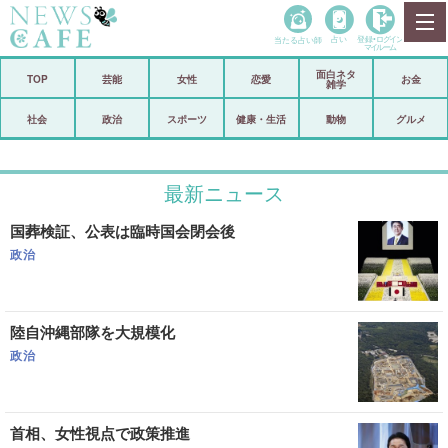
当たる占い師
占い
登録•
ログイン
マイルーム
面白ネタ
ホーム
TOP
芸能
女性
恋愛
お金
雑学
社会
政治
社会
政治
スポーツ
健康・生活
動物
グルメ
経済
海外
最新ニュース
芸能
スポーツ
国葬検証、公表は臨時国会閉会後
恋愛
ビックリ
政治
コメントポスト
アリ／ナシ
リリース
ショップ
陸自沖縄部隊を大規模化
政治
登録・ログイン/マイルーム
首相、女性視点で政策推進