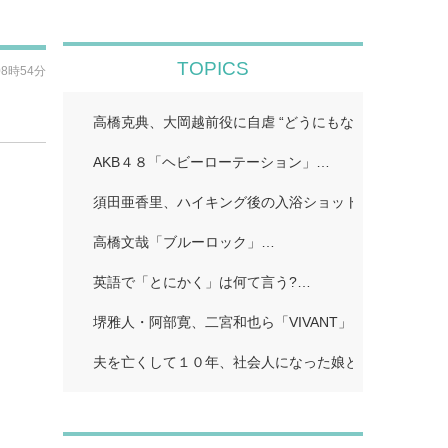
TOPICS
08時54分
高橋克典、大岡越前役に自虐 “どうにもならないポイン
AKB４８「ヘビーローテーション」…
須田亜香里、ハイキング後の入浴ショット公開「ドキッ
高橋文哉「ブルーロック」…
英語で「とにかく」は何て言う?…
堺雅人・阿部寛、二宮和也ら「VIVANT」…
夫を亡くして１０年、社会人になった娘とふたり暮らし