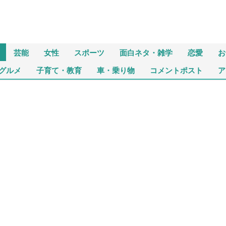
芸能
女性
スポーツ
面白ネタ・雑学
恋愛
お
グルメ
子育て・教育
車・乗り物
コメントポスト
ア