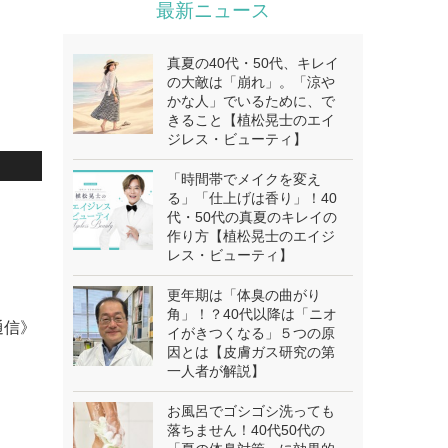
最新ニュース
真夏の40代・50代、キレイ
の大敵は「崩れ」。「涼や
かな人」でいるために、で
きること【植松晃士のエイ
ジレス・ビューティ】
「時間帯でメイクを変え
る」「仕上げは香り」！40
代・50代の真夏のキレイの
作り方【植松晃士のエイジ
レス・ビューティ】
更年期は「体臭の曲がり
角」！？40代以降は「ニオ
通信》
イがきつくなる」５つの原
因とは【皮膚ガス研究の第
一人者が解説】
お風呂でゴシゴシ洗っても
落ちません！40代50代の