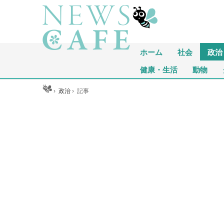
ホーム
社会
政治
健康・生活
動物
ホーム
›
政治
›
記事