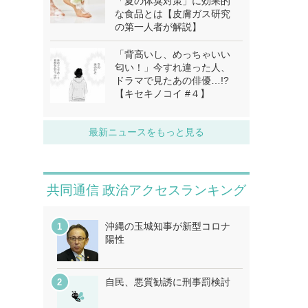
「夏の体臭対策」に効果的
な食品とは【皮膚ガス研究
の第一人者が解説】
「背高いし、めっちゃいい
匂い！」今すれ違った人、
ドラマで見たあの俳優…!?
【キセキノコイ #４】
最新ニュースをもっと見る
共同通信 政治アクセスランキング
沖縄の玉城知事が新型コロナ
陽性
自民、悪質勧誘に刑事罰検討