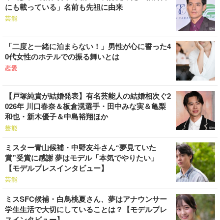
にも載っている」名前も先祖に由来
芸能
「二度と一緒に泊まらない！」男性が心に誓った4
0代女性のホテルでの振る舞いとは
恋愛
【戸塚純貴が結婚発表】有名芸能人の結婚相次ぐ2
026年 川口春奈＆板倉滉選手・田中みな実＆亀梨
和也・新木優子＆中島裕翔ほか
芸能
ミスター青山候補・中野友斗さん“夢見ていた
賞”受賞に感謝 夢はモデル「本気でやりたい」
【モデルプレスインタビュー】
芸能
ミスSFC候補・白鳥桃夏さん、夢はアナウンサー
学生生活で大切にしていることは？【モデルプレ
スインタビュー】