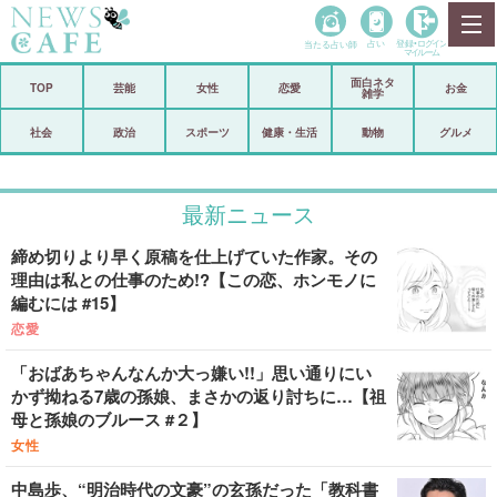
当たる占い師
占い
登録•
ログイン
マイルーム
面白ネタ
ホーム
TOP
芸能
女性
恋愛
お金
雑学
社会
政治
社会
政治
スポーツ
健康・生活
動物
グルメ
経済
海外
最新ニュース
芸能
スポーツ
締め切りより早く原稿を仕上げていた作家。その
恋愛
ビックリ
理由は私との仕事のため!?【この恋、ホンモノに
編むには #15】
コメントポスト
アリ／ナシ
恋愛
リリース
ショップ
「おばあちゃんなんか大っ嫌い!!」思い通りにい
かず拗ねる7歳の孫娘、まさかの返り討ちに…【祖
登録・ログイン/マイルーム
母と孫娘のブルース #２】
女性
中島歩、“明治時代の文豪”の玄孫だった「教科書