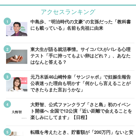
アクセスランキング
中島歩、“明治時代の文豪”の玄孫だった「教科書
にも載っている」名前も先祖に由来
東大生が語る就活事情。サイコパスがバレる心理
テスト「手に持ってもよい卵はどれ？」、あなた
はなんと答える？
元乃木坂46山崎怜奈「サンジャポ」で妊娠生報告
公表迷った理由も明かす「何かしら言えることが
できたらまた言おうかな」
大野智、公式ファンクラブ「さと島」初のイベン
ト開催へ 全国で12公演「近い距離で会えることを
楽しみにしてます」【日程】
転職を考えたとき、貯蓄額が「200万円」ないと安