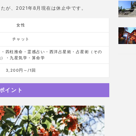
したが、2021年8月現在は休止中です。
女性
チャット
ド・四柱推命・霊感占い・西洋占星術・占星術（その
他）・九星気学・算命学
3,200円～/1回
めポイント