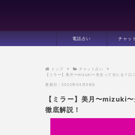
電話占い
チャッ
トップ
チャット占い
【ミラー】美月〜mizuki〜先生って当たる？口コ
更新日：2022年04月08日
【ミラー】美月〜mizuk
徹底解説！