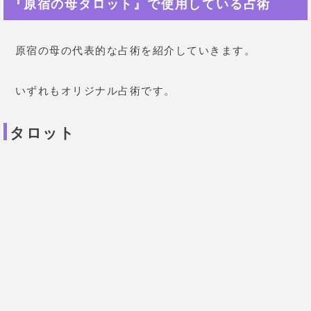
『原宿の母タロット』で使用している占術
原宿の母の代表的な占術を紹介していきます。
いずれもオリジナル占術です。
タロット
原宿の母がメインにしている占術。
タロットでは近未来や相手の気持ち、人間関係などを
占い、何が原因なのかを追究して解決していきます。
いつも同じ不幸を繰り返しているのは、そこにトラウ