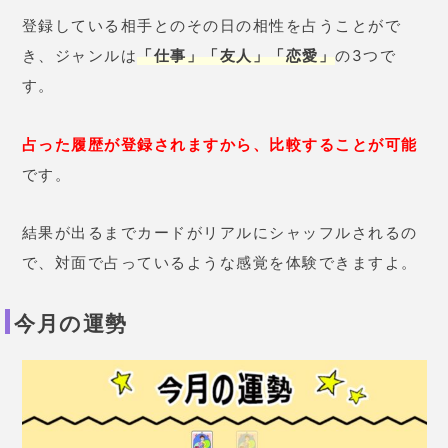
「恋愛」「仕事」「健康」「金財」「総合」
と5つの
ジャンルで見ていきます。
これが凄く当たってるんで
す！
毎月1日に必ず占っているんですが、月半ばになってく
ると占いの結果を思い出すことが多いです。
まるで
お抱え占い師を雇ったように、見事なほど当た
ります。
今年の運勢