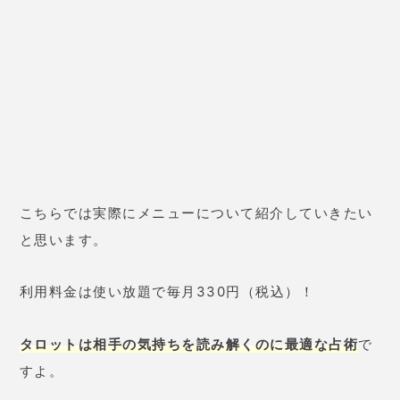
に鑑定することができます。
鑑定結果が吹き出しに収まる程度なので、忙しい朝で
も気軽に目を通せるのが魅力です！
毎日外出前にチェックするのがおすすめですね。ただ
毎日を過ごすより、占いを意識していくと「幸運を逃
さないぞ！」という気構えが持てるから不思議ですよ
ね。
今日の相性