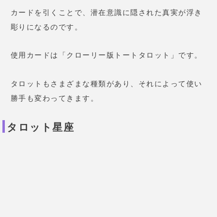
タロット星座
生年月日から独自の計算で
9
種類のオリジナル星座を
導き出す、
原宿の母オリジナルの占術
です。
アプリ内でも使われています。
カードは幸運の女神・社交の女王・校長先生・旅人・
仙人・砂漠のお姫様・プレジデント・人類はファミリ
ー・調教師の
9
枚。
カードの意味は、
読み物の中にある「タロット星座」
で確認できる
ので、気になる人はチェックしてみると