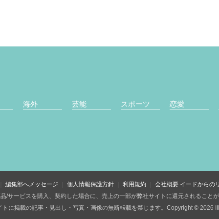
海外
芸能
スポーツ
恋愛
編集部へメッセージ
個人情報保護方針
利用規約
会社概要
イードからの
品/サービスを購入、契約した場合に、売上の一部が弊社サイトに還元されること
トに掲載の記事・見出し・写真・画像の無断転載を禁じます。Copyright © 2026 IID, 