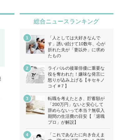
総合ニュースランキング
「人としては大好きなんで
す」誘い続けて10数年、心が
折れた夫が「妻以外」に求め
たもの
ライバルの後輩俳優に重要な
役を奪われた！嫌味な発言に
連
怒りが込み上げる【キセキノ
コイ #７】
分
転職を考えたとき、貯蓄額が
「200万円」ないと安心して
辞めらないって本当？無収入
期間の生活費の目安【「退職
プロ」が解説】
「これであなたに向き合えま