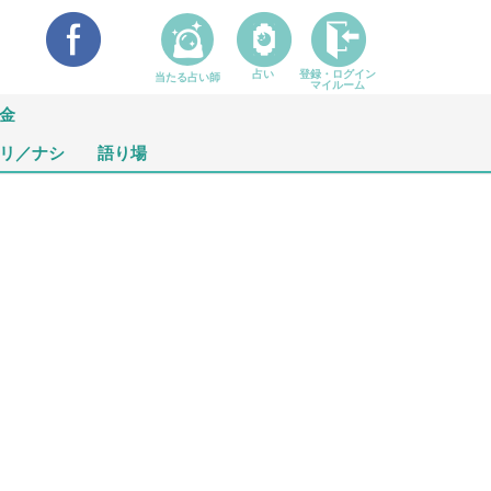
占い
登録・ログイン
当たる占い師
マイルーム
金
リ／ナシ
語り場