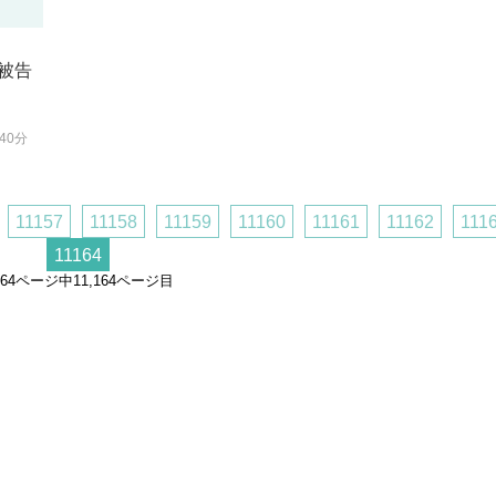
被告
40分
11157
11158
11159
11160
11161
11162
111
11164
,164ページ中11,164ページ目