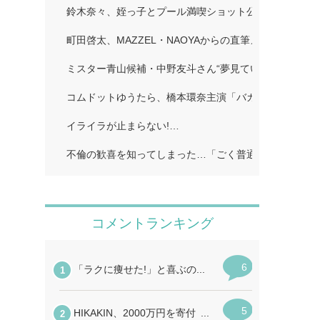
鈴木奈々、姪っ子とプール満喫ショット公開「仲良しす
町田啓太、MAZZEL・NAOYAからの直筆メッセージ付
ミスター青山候補・中野友斗さん“夢見ていた賞受賞に感
コムドットゆうたら、橋本環奈主演「バカンスの法則」
イライラが止まらない!…
不倫の歓喜を知ってしまった…「ごく普通の主婦」…