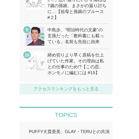
7歳の孫娘、まさかの返り討ち
に…【祖母と孫娘のブルース
#２】
中島歩、“明治時代の文豪”の
玄孫だった「教科書にも載っ
ている」名前も先祖に由来
締め切りより早く原稿を仕上
げていた作家。その理由は私
との仕事のため!?【この恋、
ホンモノに編むには #15】
アクセスランキングをもっと見る
TOPICS
PUFFY大貫亜美、GLAY・TERUとの共演ショット公