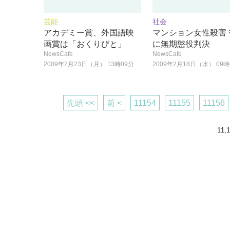
芸能
社会
アカデミー賞、外国語映
マンション女性殺害 
画賞は「おくりびと」
に無期懲役判決
NewsCafe
NewsCafe
2009年2月23日（月） 13時09分
2009年2月18日（水） 09時
先頭 <<
前 <
11154
11155
11156
11