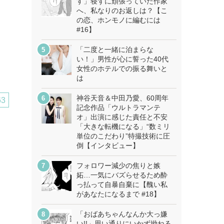
す」寝ずに頑張っていた作家
へ、私なりのお返しは？【こ
の恋、ホンモノに編むには
#16】
「二度と一緒に泊まらな
い！」男性が心に誓った40代
女性のホテルでの振る舞いと
は
神谷天音＆中田乃愛、60周年
63
記念作品「ウルトラマンテ
オ」出演に感じた責任と不安
「大きな転機になる」“数ミリ
単位のこだわり”特撮技術に圧
倒【インタビュー】
フォロワー減少の焦りと嫉
妬…一気にバズらせるため酔
っ払って自暴自棄に【醜い私
があなたになるまで #18】
「おばあちゃんなんか大っ嫌
い!!」思い通りにいかず拗ねる