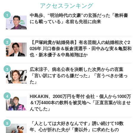
アクセスランキング
中島歩、“明治時代の文豪”の玄孫だった「教科書
にも載っている」名前も先祖に由来
【戸塚純貴が結婚発表】有名芸能人の結婚相次ぐ2
026年 川口春奈＆板倉滉選手・田中みな実＆亀梨和
也・新木優子＆中島裕翔ほか
広末涼子、病名公表を決断した次男からの言葉
「言い訳にするのも嫌だった」「言うべきか迷っ
た」
HIKAKIN、2000万円を寄付 会社・個人から1000万
＆1万4400本の飲料を被災地へ「正直言葉が出ませ
んでした」
「人としては大好きなんです」誘い続けて10数
年、心が折れた夫が「妻以外」に求めたもの