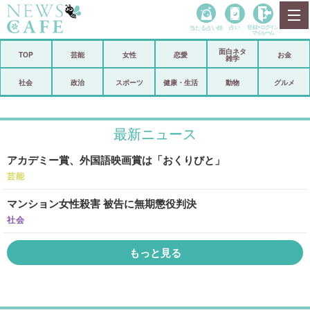
当たる占い師
占い
登録•
ログイン
マイルーム
面白ネタ
ホーム
TOP
芸能
女性
恋愛
お金
雑学
社会
政治
社会
政治
スポーツ
健康・生活
動物
グルメ
経済
海外
最新ニュース
芸能
スポーツ
アカデミー賞、外国語映画賞は「おくりびと」
恋愛
ビックリ
芸能
コメントポスト
アリ／ナシ
マンション女性殺害 被告に無期懲役判決
リリース
ショップ
社会
もっと見る
登録・ログイン/マイルーム