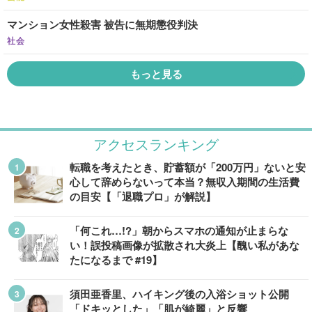
マンション女性殺害 被告に無期懲役判決
社会
もっと見る
アクセスランキング
転職を考えたとき、貯蓄額が「200万円」ないと安
心して辞めらないって本当？無収入期間の生活費
の目安【「退職プロ」が解説】
「何これ…!?」朝からスマホの通知が止まらな
い！誤投稿画像が拡散され大炎上【醜い私があな
たになるまで #19】
須田亜香里、ハイキング後の入浴ショット公開
「ドキッとした」「肌が綺麗」と反響