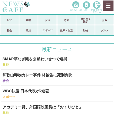
当たる占い師
占い
登録•
ログイン
マイルーム
面白ネタ
ホーム
TOP
芸能
女性
恋愛
お金
雑学
社会
政治
社会
政治
スポーツ
健康・生活
動物
グルメ
経済
海外
最新ニュース
芸能
スポーツ
SMAP草なぎ剛を公然わいせつで逮捕
恋愛
ビックリ
芸能
コメントポスト
アリ／ナシ
和歌山毒物カレー事件 林被告に死刑判決
リリース
ショップ
社会
WBC決勝 日本代表が2連覇
登録・ログイン/マイルーム
スポーツ
アカデミー賞、外国語映画賞は「おくりびと」
芸能