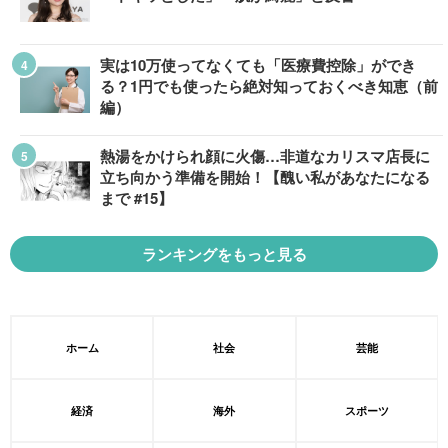
実は10万使ってなくても「医療費控除」ができ
る？1円でも使ったら絶対知っておくべき知恵（前
編）
熱湯をかけられ顔に火傷…非道なカリスマ店長に
立ち向かう準備を開始！【醜い私があなたになる
まで #15】
ランキングをもっと見る
ホーム
社会
芸能
経済
海外
スポーツ