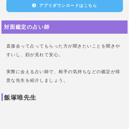
でした。
最初のうちは上手いこと
やってたんでしょうね！今は苛立
ちしかありません！(笑)先生の言
葉はこのことか！と感謝しかあり
ません。ありがとうございます。
35歳 女性
最近彼に連絡しても返事がこず、
思わず「なんで返事してくれない
の？」と言ってしまいそうになる
と相談してみました。「そう聞く
とうざいと思われてしまうからそ
れをしなかったあなたは偉いわ。
でも今すぐに元通りの関係は難し