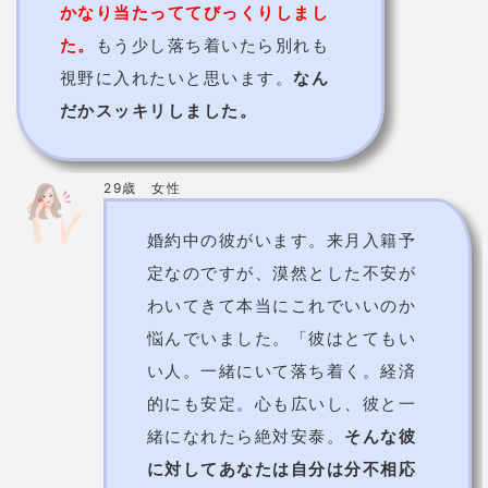
士！
自身の能力を発揮するために鑑定士となる！
今まで鑑
定を受けた人はおよそ3万人を超える！
たくさんの男性の気持ちを見抜いてきた。
若者の心をよく理解し、リアルな言葉を伝えてくれま
す。
以前占ってもらった時に、「あ、
この人本当に視えてるんだな！」
編集長
と感じました。
私にしか言ってい
ないような彼氏のセリフだったり
を一言一句間違えずに言われた時
は本当に背筋が凍りました。