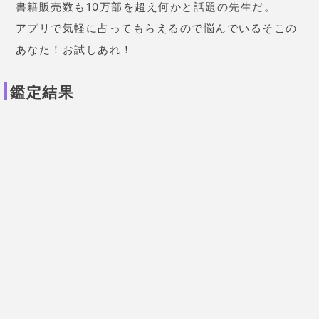
かなり当たっててびっくりしまし
た。
もう少し落ち着いたら別れも
視野に入れたいと思います。
なん
だかスッキリしました。
29歳 女性
婚約中の彼がいます。来月入籍予
定なのですが、漠然とした不安が
わいてきて本当にこれでいいのか
悩んでいました。「彼はとてもい
い人。一緒にいて落ち着く。経済
的にも安定。心も広いし、彼と一
緒になれたら絶対安泰。
そんな彼
に対してあなたは自分は分不相応