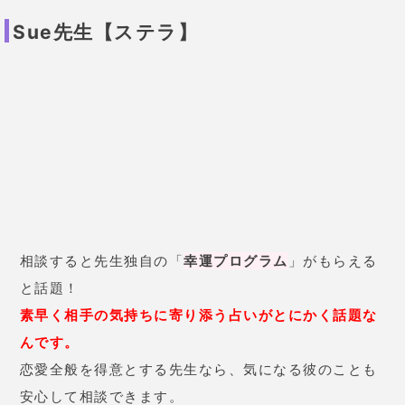
占いアプリ
対面鑑定をやっていない、予約困難な占い師は占いコ
ンテンツで占うことができますよ！
ゲッターズ飯田
今まで55000人を超える人を無償で占ってきた先生。
LINE登録者数も120万人を超える。数々の芸能人も占
いTVに出演するなどとにかく占い界では有名の先生。
書籍販売数も10万部を超え何かと話題の先生だ。