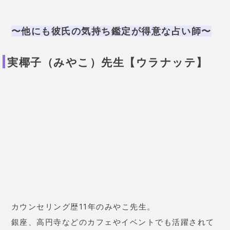
た」「彼とよりが戻りラブラブです」などの口コミ多
数です。
鑑定歴
8〜11年
鑑定料金
チャット鑑定：1文字5円
使用占術
タロット、マヤ暦、ダウジング
みやこ先生に占ってもらう
Sue先生【ステラ】
相談すると先生独自の「
幸運プログラム
」がもらえる