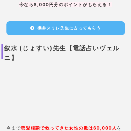
ニ】
今まで
恋愛相談で救ってきた女性の数は60,000人
を
超える超ベテランな叙水先生。
中でも
結婚、離婚、復活愛、略奪愛
を得意とする
愛の
スペシャリスト
である。
様々な経験から与えてくれるその先生の言葉に励まさ
れること間違いなし！
「略奪愛から結婚し子供にも恵まれました」との口コ
ミも！
恋愛のことで悩んでる方におすすめの先生です！