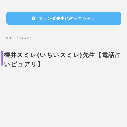
フランダ先生に占ってもらう
提供元：
Tiphereth
櫟井スミレ(いちいスミレ)先生【電話占
いピュアリ】
恋愛トラウマ矯正術で、あなた自身の悩みを根本から
解決！
彼氏の気持ちはもちろん、思念伝達であなたの気持ち