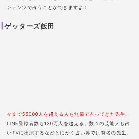
た！
まだやったことない人がいた
ら、ついつい教えてしまいま
す！！(笑)
22歳 女性
最初は上手くいってたのになんだ
か最近彼が怒りっぽいです。とい
うことも含めて色々不安要素があ
ったのでアプリを使ってみまし
た。「彼はプライド高め。人生で
大きな挫折を味わう。家庭環境複
雑。人に強く当たる傾向がある。
モラハラの気があり。ちょっとあ
なたには厳しい相手かも。」
正直