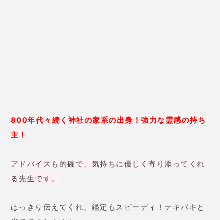
当ててくれますよ。
結花理先生の口コミ
23歳 女性
友達にすすめられて遊び半分でや
ってみました。付き合っている彼
がいるので将来のことを聞いてみ
ようとしたら「
絶対今の彼のこ
と、離しちゃだめよ！
」と先生の
方から言っていただけたのでびっ
くりしたけど嬉しかったです！
そ
れから彼ともいい感じなので本当
かも！と思ってます！
当たります!
笑