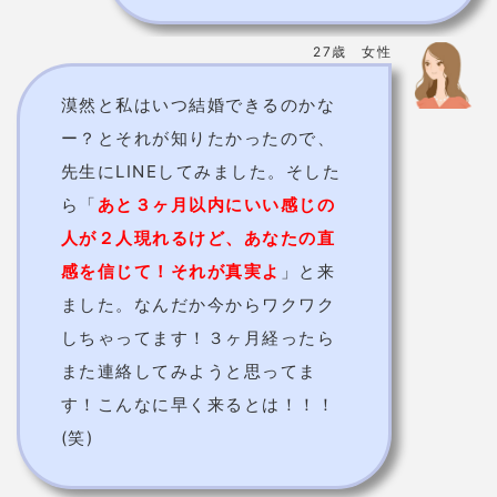
37歳 女性
９つ下の彼がいます。正直私は今
すぐ結婚したいです！(笑)でもそ
ういう話をしたいと思っても最近
彼が全然会ってくれません。なの
で先生に連絡してみました。「…
ごめんなさい。ただ待っててとし
かいいようがないわ。
でも大丈
夫！絶対に！彼を信じて！それだ
けよ！
」えーーーーと思いました
が、なんと！
サプライズプロポー
ズの為彼は周りの友達も色々巻き
込んで準備してくれていたので
す！
とっても嬉しかったし先生の