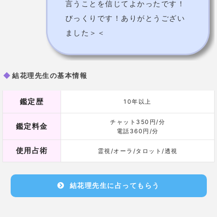
〜他にも彼氏の気持ち鑑定が得意な占い師〜
実椰子（みやこ）先生【ウラナッテ】
カウンセリング歴11年のみやこ先生。
銀座、高円寺などのカフェやイベントでも活躍されて
います。
タロットで違う結果が出ても
自分の決めた道を信じる
べき
と、
あなたの気持ちに寄り添いながら話を聞いて
くださる優しい先生です。
そんな先生の元へは
「先生のおかげで結婚できまし