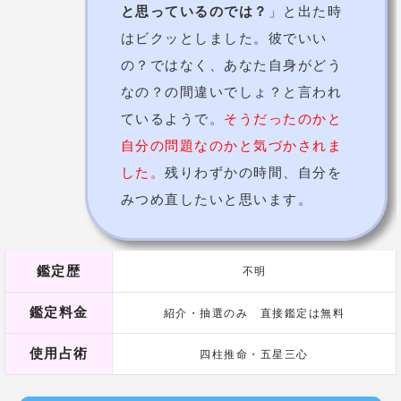
飯塚唯先生の口コミ
23歳 女性
なんだか最近彼氏の様子がおかし
くって。今までは毎週のように会
っていたのに最近は全然会ってく
れなくて不安になっていたんで
す。
先生の所に足を運ぶと、会って
早々「
早く次の人を探した方があ
なたの為ね。
」と言われたのには
びっくりしました。まだ何も相談
していないのに！！
そしたらびっくり！
彼は妻子持ち