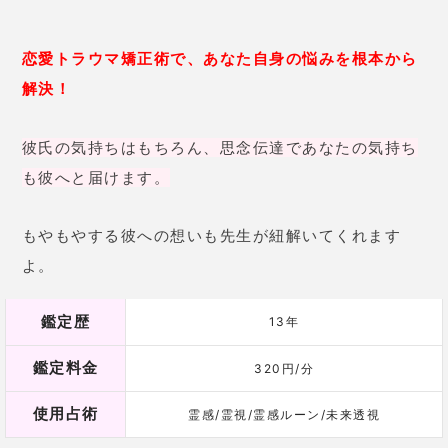
も彼へと届けます。
もやもやする彼への想いも先生が紐解いてくれます
よ。
鑑定歴
13年
鑑定料金
320円/分
使用占術
霊感/霊視/霊感ルーン/未来透視
今なら8,000円分のポイントがもらえる！
櫟井スミレ先生に占ってもらう
叙水 (じょすい)先生【電話占いヴェル