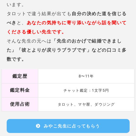
と話題！
素早く相手の気持ちに寄り添う占いがとにかく話題な
んです。
恋愛全般を得意とする先生なら、気になる彼のことも
安心して相談できます。
世界で活躍してきた先生なので視野もとにかく広い！
新しい角度からのアドバイスをもらえることでしょ
う。
鑑定歴
不明
鑑定料金
チャット占い：1文字6円
使用占術
霊感・波動修正・遠隔ヒーリングetc..
Sue先生に占ってもらう