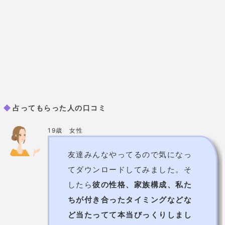
と思っているのでは？
」と出た時
はビクッとしました。彼でいい
の？ではなく、あなた自身がどう
なの？の間違いでしょ？と言われ
ているようで。
そうだったのかと
自分の問題なのかと気づかされま
した。
残りわずかの時間、自分を
みつめ直したいと思います。
鑑定歴
不明
鑑定料金
紹介・抽選のみ 直接鑑定は無料
使用占術
四柱推命・五星三心