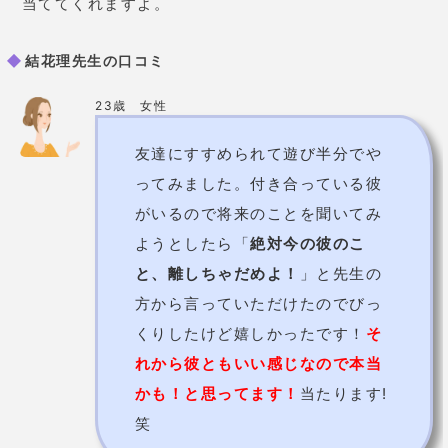
27歳 女性
漠然と私はいつ結婚できるのかな
ー？とそれが知りたかったので、
先生にLINEしてみました。そした
ら「
あと３ヶ月以内にいい感じの
人が２人現れるけど、あなたの直
感を信じて！それが真実よ
」と来
ました。なんだか今からワクワク
しちゃってます！３ヶ月経ったら
また連絡してみようと思ってま
す！こんなに早く来るとは！！！
(笑)