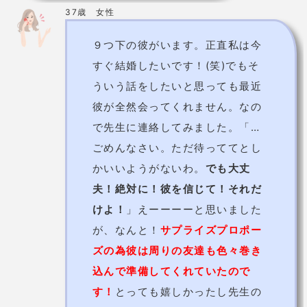
言うことを信じてよかったです！
びっくりです！ありがとうござい
ました＞＜
結花理先生の基本情報
鑑定歴
10年以上
チャット350円/分
鑑定料金
電話360円/分
使用占術
霊視/オーラ/タロット/透視
結花理先生に占ってもらう