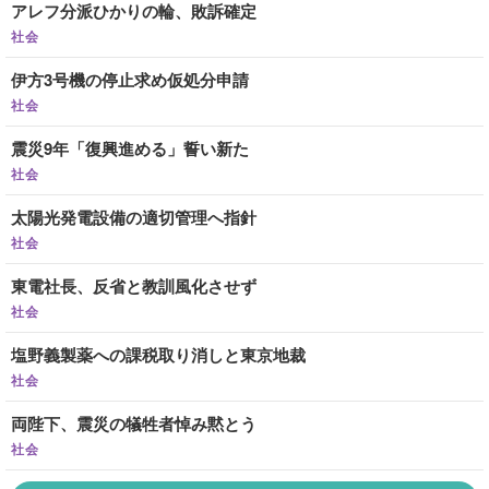
アレフ分派ひかりの輪、敗訴確定
社会
伊方3号機の停止求め仮処分申請
社会
震災9年「復興進める」誓い新た
社会
太陽光発電設備の適切管理へ指針
社会
東電社長、反省と教訓風化させず
社会
塩野義製薬への課税取り消しと東京地裁
社会
両陛下、震災の犠牲者悼み黙とう
社会