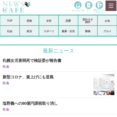
当たる占い師
占い
登録•
ログイン
マイルーム
面白ネタ
ホーム
TOP
芸能
女性
恋愛
お金
雑学
社会
政治
社会
政治
スポーツ
健康・生活
動物
グルメ
経済
海外
最新ニュース
芸能
スポーツ
札幌女児衰弱死で検証委が報告書
恋愛
ビックリ
社会
コメントポスト
アリ／ナシ
新型コロナ、賃上げにも逆風
リリース
ショップ
社会
登録・ログイン/マイルーム
塩野義への80億円課税取り消し
社会