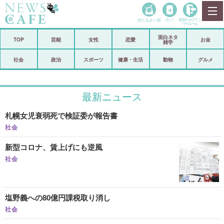
当たる占い師
占い
登録•
ログイン
マイルーム
面白ネタ
ホーム
TOP
芸能
女性
恋愛
お金
雑学
社会
政治
社会
政治
スポーツ
健康・生活
動物
グルメ
経済
海外
最新ニュース
芸能
スポーツ
札幌女児衰弱死で検証委が報告書
恋愛
ビックリ
社会
コメントポスト
アリ／ナシ
新型コロナ、賃上げにも逆風
リリース
ショップ
社会
登録・ログイン/マイルーム
塩野義への80億円課税取り消し
社会