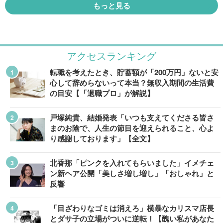
もっと見る
アクセスランキング
転職を考えたとき、貯蓄額が「200万円」ないと安
心して辞めらないって本当？無収入期間の生活費
の目安【「退職プロ」が解説】
戸塚純貴、結婚発表「いつも支えてくださる皆さ
まのお陰で、人生の節目を迎えられること、心よ
り感謝しております」【全文】
北香那「ピンクを入れてもらいました」イメチェ
ン新ヘア公開「美しさ増し増し」「おしゃれ」と
反響
「目ざわりなゴミは消えろ」横暴なカリスマ店長
とダサ子の立場がついに逆転！【醜い私があなた