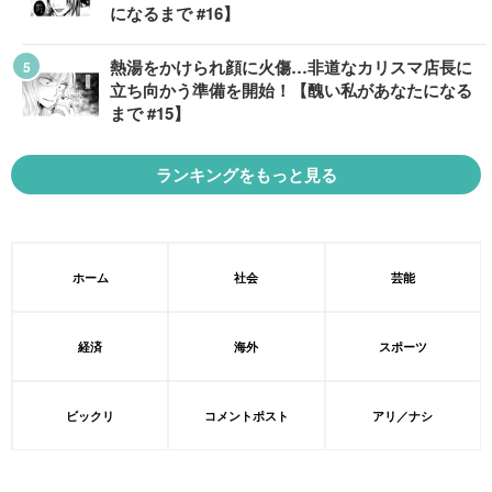
になるまで #16】
熱湯をかけられ顔に火傷…非道なカリスマ店長に
立ち向かう準備を開始！【醜い私があなたになる
まで #15】
ランキングをもっと見る
ホーム
社会
芸能
経済
海外
スポーツ
ビックリ
コメントポスト
アリ／ナシ