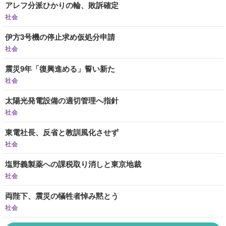
アレフ分派ひかりの輪、敗訴確定
社会
伊方3号機の停止求め仮処分申請
社会
震災9年「復興進める」誓い新た
社会
太陽光発電設備の適切管理へ指針
社会
東電社長、反省と教訓風化させず
社会
塩野義製薬への課税取り消しと東京地裁
社会
両陛下、震災の犠牲者悼み黙とう
社会