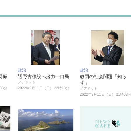
政治
政治
現職
辺野古移設へ努力―自民
教団の社会問題「知ら
ノアドット
ず」
33分
2022年9月11日（日） 22時13分
ノアドット
2022年9月11日（日） 21時03