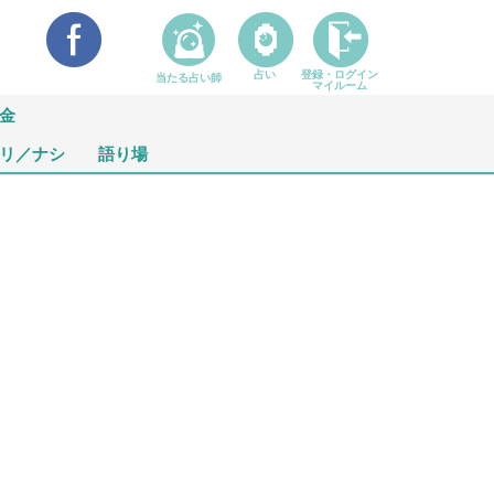
占い
登録・ログイン
当たる占い師
マイルーム
金
リ／ナシ
語り場