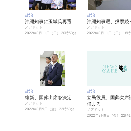
政治
政治
沖縄知事に玉城氏再選
沖縄知事選、投票続
ノアドット
ノアドット
2022年9月11日（日） 20時53分
2022年9月11日（日） 18時
政治
政治
維新、国葬出席を決定
立民役員、国葬欠席
ノアドット
強まる
2022年9月9日（金） 22時53分
ノアドット
2022年9月9日（金） 22時