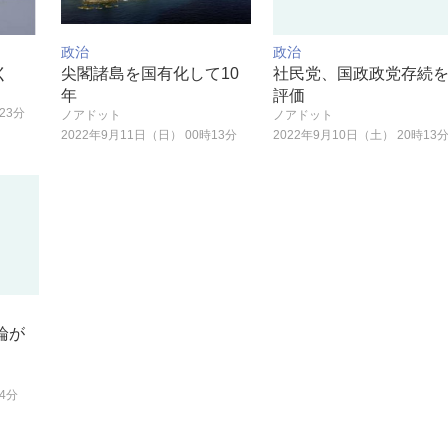
政治
政治
く
尖閣諸島を国有化して10
社民党、国政政党存続
年
評価
23分
ノアドット
ノアドット
2022年9月11日（日） 00時13分
2022年9月10日（土） 20時13
論が
14分