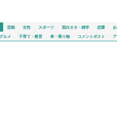
芸能
女性
スポーツ
面白ネタ・雑学
恋愛
お
グルメ
子育て・教育
車・乗り物
コメントポスト
ア