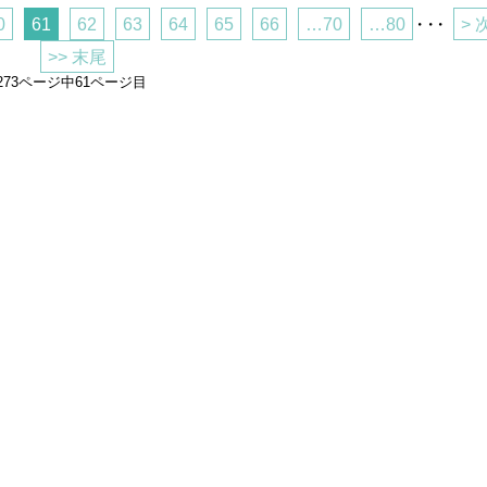
0
61
62
63
64
65
66
…70
…80
・・・
> 
>> 末尾
273ページ中61ページ目