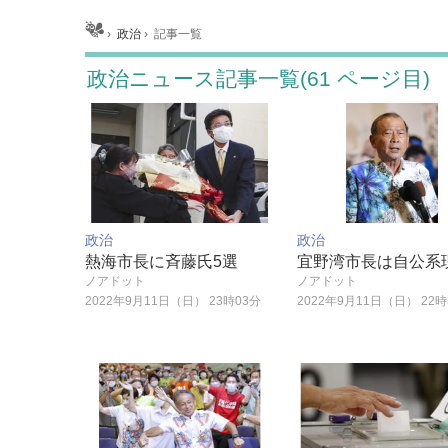
ホーム
›
政治
›
記事一覧
政治ニュース記事一覧(61 ページ目)
政治
政治
熱海市長に斉藤氏5選
宜野湾市長は自公系
ノアドット
ノアドット
2022年9月11日（日） 23時03分
2022年9月11日（日） 22時