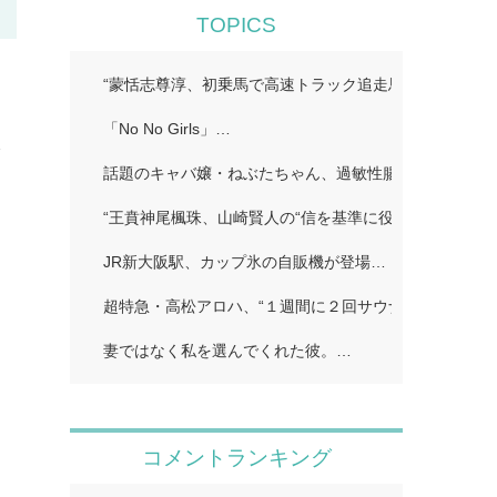
TOPICS
を
“蒙恬志尊淳、初乗馬で高速トラック追走馬シーン増加…
「No No Girls」…
分
話題のキャバ嬢・ねぶたちゃん、過敏性腸症候群に苦し
“王賁神尾楓珠、山崎賢人の“信を基準に役作り「蟻が…
JR新大阪駅、カップ氷の自販機が登場…
超特急・高松アロハ、“１週間に２回サウナで偶然遭遇し
妻ではなく私を選んでくれた彼。…