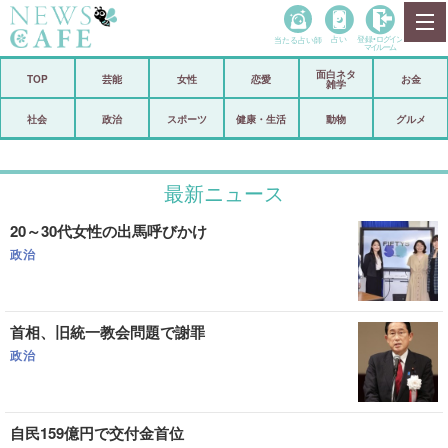
当たる占い師
占い
登録•
ログイン
マイルーム
面白ネタ
ホーム
TOP
芸能
女性
恋愛
お金
雑学
社会
政治
社会
政治
スポーツ
健康・生活
動物
グルメ
経済
海外
最新ニュース
芸能
スポーツ
20～30代女性の出馬呼びかけ
恋愛
ビックリ
政治
コメントポスト
アリ／ナシ
リリース
ショップ
首相、旧統一教会問題で謝罪
政治
登録・ログイン/マイルーム
自民159億円で交付金首位