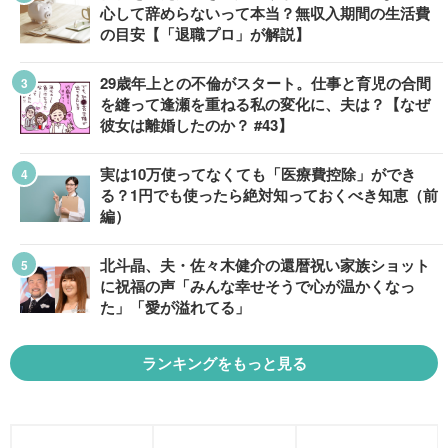
心して辞めらないって本当？無収入期間の生活費
の目安【「退職プロ」が解説】
29歳年上との不倫がスタート。仕事と育児の合間
を縫って逢瀬を重ねる私の変化に、夫は？【なぜ
彼女は離婚したのか？ #43】
実は10万使ってなくても「医療費控除」ができ
る？1円でも使ったら絶対知っておくべき知恵（前
編）
北斗晶、夫・佐々木健介の還暦祝い家族ショット
に祝福の声「みんな幸せそうで心が温かくなっ
た」「愛が溢れてる」
ランキングをもっと見る