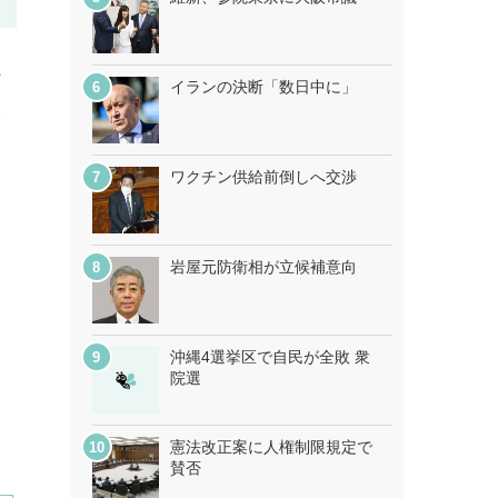
へ
イランの決断「数日中に」
分
ワクチン供給前倒しへ交渉
岩屋元防衛相が立候補意向
沖縄4選挙区で自民が全敗 衆
院選
憲法改正案に人権制限規定で
賛否