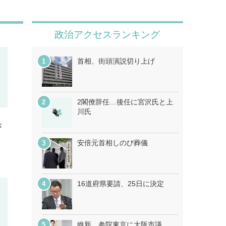
政治アクセスランキング
首相、街頭演説切り上げ
2閣僚辞任…後任に宮沢氏と上
川氏
が
安倍元首相しのび葬儀
分
16道府県要請、25日に決定
維新、参院東京に大阪市議