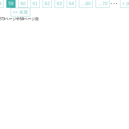
8
59
60
61
62
63
64
…60
…70
・・・
> 
>> 末尾
273ページ中59ページ目