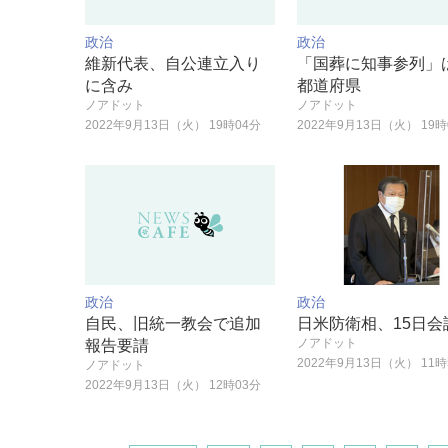
政治
政治
維新代表、自公連立入り
「国葬に知事参列」は
に含み
都道府県
ノアドット
ノアドット
2022年9月13日（火） 19時04分
2022年9月13日（火） 19時
政治
政治
自民、旧統一教会で追加
日米防衛相、15日会
ノアドット
報告要請
2022年9月13日（火） 11時
ノアドット
2022年9月13日（火） 12時03分