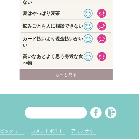
ビックリ
コメントポスト
アリ／ナシ