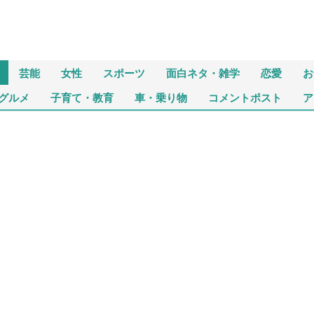
芸能
女性
スポーツ
面白ネタ・雑学
恋愛
お
グルメ
子育て・教育
車・乗り物
コメントポスト
ア