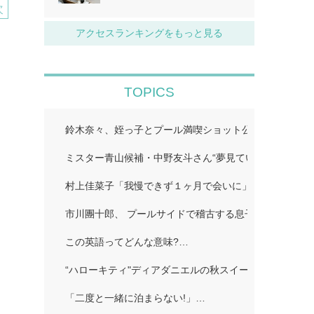
次
アクセスランキングをもっと見る
TOPICS
鈴木奈々、姪っ子とプール満喫ショット公開「仲良しす
ミスター青山候補・中野友斗さん“夢見ていた賞受賞に感
村上佳菜子「我慢できず１ヶ月で会いに」…
市川團十郎、 プールサイドで稽古する息子の姿公開に
この英語ってどんな意味?…
“ハローキティ"ディアダニエルの秋スイーツビュッフェ
「二度と一緒に泊まらない!」…