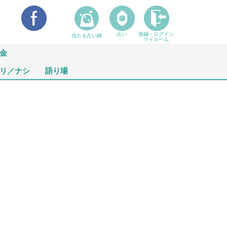
占い
登録・ログイン
当たる占い師
マイルーム
金
リ／ナシ
語り場