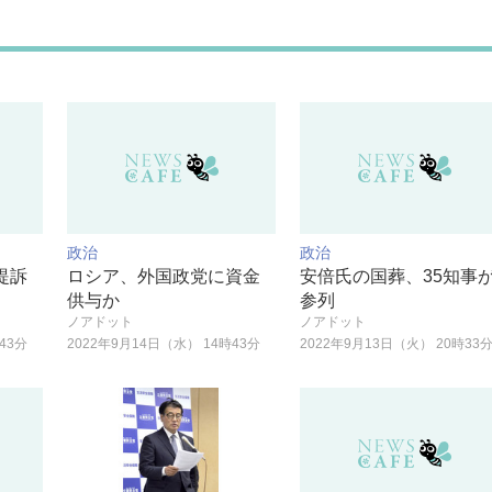
政治
政治
提訴
ロシア、外国政党に資金
安倍氏の国葬、35知事
供与か
参列
ノアドット
ノアドット
43分
2022年9月14日（水） 14時43分
2022年9月13日（火） 20時33