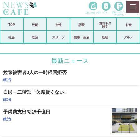
当たる占い師
占い
登録•
ログイン
マイルーム
面白ネタ
ホーム
TOP
芸能
女性
恋愛
お金
雑学
社会
政治
社会
政治
スポーツ
健康・生活
動物
グルメ
経済
海外
最新ニュース
芸能
スポーツ
拉致被害者2人の一時帰国拒否
恋愛
ビックリ
政治
コメントポスト
アリ／ナシ
自民・二階氏「欠席賢くない」
リリース
ショップ
政治
予備費支出3兆5千億円
登録・ログイン/マイルーム
政治