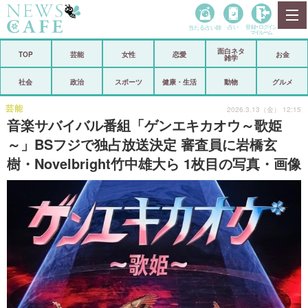
当たる占い師
占い
登録•
ログイン
マイルーム
面白ネタ
ホーム
TOP
芸能
女性
恋愛
お金
雑学
社会
政治
社会
政治
スポーツ
健康・生活
動物
グルメ
経済
海外
芸能
2026.3.13（金） 12:15
音楽サバイバル番組「ゲンエキカオウ～歌姫
芸能
スポーツ
～」BSフジで独占放送決定 審査員に岩橋玄
樹・Novelbright竹中雄大ら 1枚目の写真・画像
恋愛
ビックリ
コメントポスト
アリ／ナシ
リリース
ショップ
登録・ログイン/マイルーム