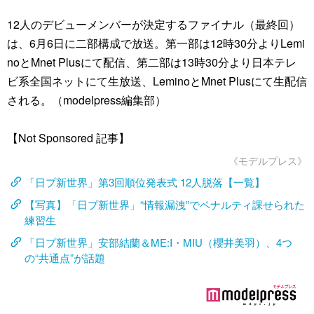
12人のデビューメンバーが決定するファイナル（最終回）
は、6月6日に二部構成で放送。第一部は12時30分よりLemi
noとMnet Plusにて配信、第二部は13時30分より日本テレ
ビ系全国ネットにて生放送、LeminoとMnet Plusにて生配信
される。（modelpress編集部）
【Not Sponsored 記事】
《モデルプレス》
「日プ新世界」第3回順位発表式 12人脱落【一覧】
【写真】「日プ新世界」“情報漏洩”でペナルティ課せられた
練習生
「日プ新世界」安部結蘭＆ME:I・MIU（櫻井美羽）、4つ
の“共通点”が話題