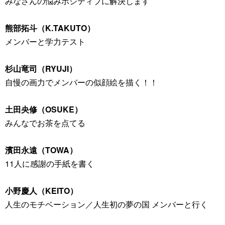
みなさんの悩みポジティブに解決します
熊部拓斗（K.TAKUTO）
メンバーと学力テスト
杉山竜司（RYUJI）
自慢の画力でメンバーの似顔絵を描く！！
土田央修（OSUKE）
みんなでお茶を点てる
濱田永遠（TOWA）
11人に感謝の手紙を書く
小野慶人（KEITO）
人生のモチベーション／人生初の夢の国 メンバーと行く