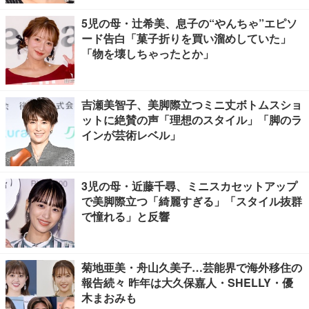
5児の母・辻希美、息子の“やんちゃ”エピソ
ード告白「菓子折りを買い溜めしていた」
「物を壊しちゃったとか」
吉瀬美智子、美脚際立つミニ丈ボトムスショ
ットに絶賛の声「理想のスタイル」「脚のラ
インが芸術レベル」
3児の母・近藤千尋、ミニスカセットアップ
で美脚際立つ「綺麗すぎる」「スタイル抜群
で憧れる」と反響
菊地亜美・舟山久美子…芸能界で海外移住の
報告続々 昨年は大久保嘉人・SHELLY・優
木まおみも