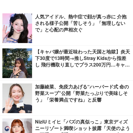
人気アイドル、熱中症で顔が真っ赤に 介抱
される様子公開「苦しそう」「無理しない
で」と心配の声相次ぐ
【キャバ嬢が最近味わった天国と地獄】炎天
下30度で13時間→推しStray Kidsから指差
し 飛行機取り直しでプラス200万円…キャバ
嬢が海外で味わった天国と地獄など
加藤綾菜、免疫力あげる“ハーバード式 命の
野菜スープ”公開「野菜たっぷりで美味しそ
う」「栄養満点ですね」と反響
NiziUミイヒ「バズの真似っこ」東京ディズ
ニーリゾート満喫ショット披露「天使のよう