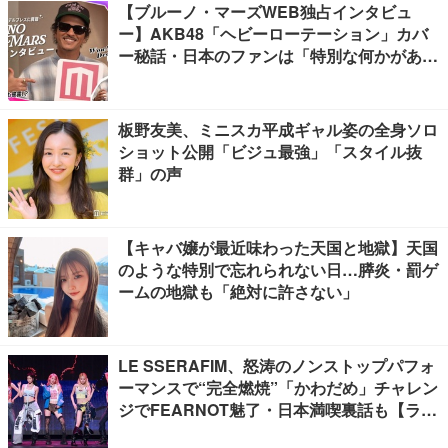
【ブルーノ・マーズWEB独占インタビュ
ー】AKB48「ヘビーローテーション」カバ
ー秘話・日本のファンは「特別な何かがあ
る」…来日公演への期待語る
板野友美、ミニスカ平成ギャル姿の全身ソロ
ショット公開「ビジュ最強」「スタイル抜
群」の声
【キャバ嬢が最近味わった天国と地獄】天国
のような特別で忘れられない日…膵炎・罰ゲ
ームの地獄も「絶対に許さない」
LE SSERAFIM、怒涛のノンストップパフォ
ーマンスで“完全燃焼”「かわだめ」チャレン
ジでFEARNOT魅了・日本満喫裏話も【ライ
ブレポート】