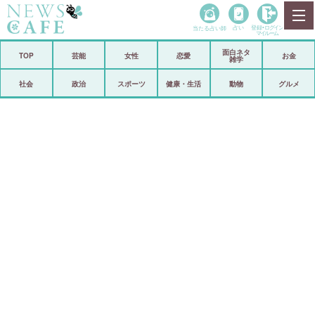
当たる占い師
占い
登録•
ログイン
マイルーム
面白ネタ
ホーム
TOP
芸能
女性
恋愛
お金
雑学
社会
政治
社会
政治
スポーツ
健康・生活
動物
グルメ
経済
海外
芸能
スポーツ
恋愛
ビックリ
コメントポスト
アリ／ナシ
リリース
ショップ
登録・ログイン/マイルーム