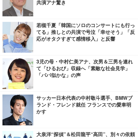
共演アナ驚き
若槻千夏「韓国にソロのコンサートにも行っ
てる」推しとの共演で号泣「幸せそう」「反
応がオタクすぎて感情移入」と反響
3児の母・中村仁美アナ、次男＆三男を連れ
て「ひるおび」収録へ「素敵な社会見学」
「パパ似かな」の声
サッカー日本代表の中村敬斗選手、BMWブ
ランド・フレンド就任 フランスでの愛車明
かす
大泉洋“探偵”＆松田龍平“高田”、別々の依頼