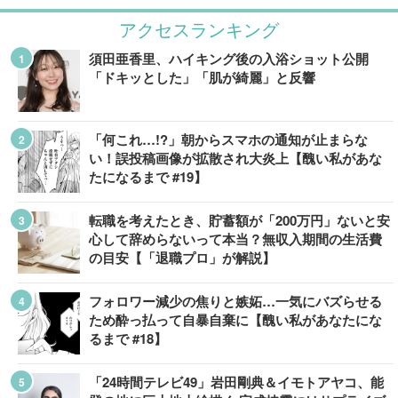
アクセスランキング
須田亜香里、ハイキング後の入浴ショット公開
「ドキッとした」「肌が綺麗」と反響
「何これ…!?」朝からスマホの通知が止まらな
い！誤投稿画像が拡散され大炎上【醜い私があな
たになるまで #19】
転職を考えたとき、貯蓄額が「200万円」ないと安
心して辞めらないって本当？無収入期間の生活費
の目安【「退職プロ」が解説】
フォロワー減少の焦りと嫉妬…一気にバズらせる
ため酔っ払って自暴自棄に【醜い私があなたにな
るまで #18】
「24時間テレビ49」岩田剛典＆イモトアヤコ、能