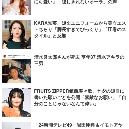
に可愛い」「隠しきれないオーラ」の声
KARA知英、短丈ユニフォームから美ウエス
トちらり「脚長すぎてびっくり」「圧巻のス
タイル」と反響
清水良太郎さんが死去 享年37 清水アキラの
三男
FRUITS ZIPPER鎮西寿々歌、七夕の短冊に
書いた願いごとを公開「素敵なお願い」「自
分のことじゃないなんて偉い」
「24時間テレビ49」岩田剛典＆イモトアヤ