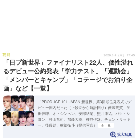
芸能
2026.6.4（木） 17:45
「日プ新世界」ファイナリスト22人、個性溢れ
るデビュー公約発表「学力テスト」「運動会」
「メンバーとキャンプ」「コテージでお泊り企
画」など【一覧】
「PRODUCE 101 JAPAN 新世界」第3回順位発表式でデ
ビュー圏内だった（上段左から時計回り）飯塚亮賀、矢
田佳暉、オ・シンヘン、安部結蘭、照井康祐、パク・シ
ヨン、杉山竜司、加藤大樹、柳谷伊冴、チェン・リッキ
ー、後藤結、熊部拓斗（提供写真）
全 1 枚
拡大写真