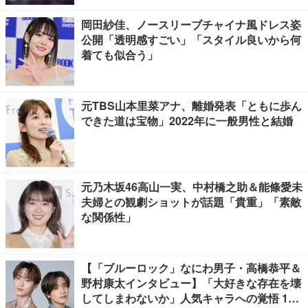
岡田紗佳、ノースリーブチャイナ風ドレス姿
公開「透明感すごい」「スタイル良いから何
着ても似合う」
元TBS山本里菜アナ、離婚発表「ともに歩ん
できた道は宝物」2022年に一般男性と結婚
元乃木坂46高山一実、中村橋之助＆能條愛未
夫婦との観劇ショットが話題「貴重」「素敵
な関係性」
【「ブルーロック」なにわ男子・高橋恭平＆
野村康太インタビュー】「大好きな存在を壊
してしまわないか」人気キャラへの覚悟 10