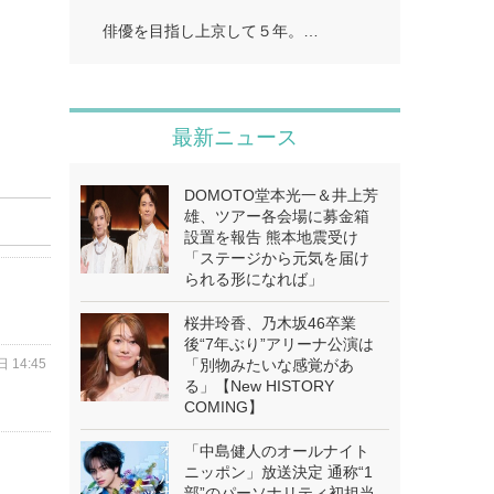
俳優を目指し上京して５年。…
最新ニュース
DOMOTO堂本光一＆井上芳
雄、ツアー各会場に募金箱
設置を報告 熊本地震受け
「ステージから元気を届け
られる形になれば」
桜井玲香、乃木坂46卒業
後“7年ぶり”アリーナ公演は
 14:45
「別物みたいな感覚があ
る」【New HISTORY
COMING】
「中島健人のオールナイト
ニッポン」放送決定 通称“1
部”のパーソナリティ初担当