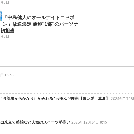
8月8日
「中島健人のオールナイトニッポ
ン」放送決定 通称“1部”のパーソナ
ィ初担当
8月8日
日 13:53
」“各部署からかなり止められる”も挑んだ理由【奪い愛、真夏】
2025年7月18日
や出来立て苺飴など人気のスイーツ勢揃い
2025年12月14日 8:45