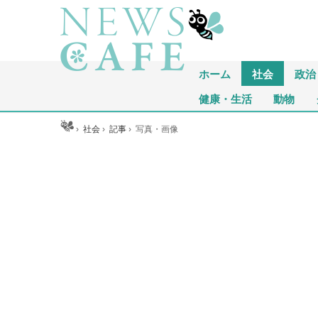
ホーム
社会
政治
健康・生活
動物
ホーム
›
社会
›
記事
›
写真・画像