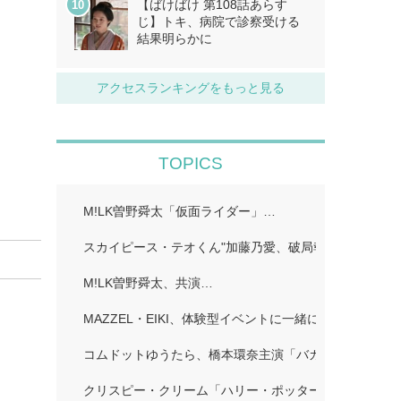
【ばけばけ 第108話あらす
じ】トキ、病院で診察受ける
結果明らかに
アクセスランキングをもっと見る
TOPICS
M!LK曽野舜太「仮面ライダー」…
スカイピース・テオくん"加藤乃愛、破局報告「どちら
M!LK曽野舜太、共演…
MAZZEL・EIKI、体験型イベントに一緒に行きたい人
コムドットゆうたら、橋本環奈主演「バカンスの法則」
クリスピー・クリーム「ハリー・ポッター」…