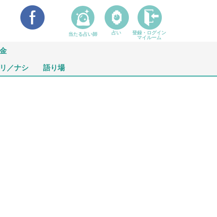
占い
登録・ログイン
当たる占い師
マイルーム
金
リ／ナシ
語り場