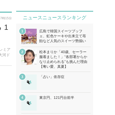
ニュースニュースランキング
07時15分
 1
広島で韓国スイーツブッフ
ェ、虹色ケーキや出来立て苺
飴など人気のスイーツ勢揃い
プレミア
松本まりか「40歳、セーラー
大河ド
服着ました！」“各部署からか
なり止められる”も挑んだ理由
【奪い愛、真夏】
「占い」依存症
東京円、121円台前半