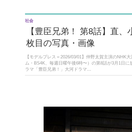
社会
【豊臣兄弟！ 第8話】直、
枚目の写真・画像
【モデルプレス＝2026/03/01】仲野太賀主演のN
ム・BS4K、毎週日曜午後6時〜）の第8話が3月1
ラマ「豊臣兄弟！」大河ドラマ…