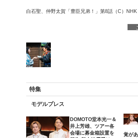
白石聖、仲野太賀「豊臣兄弟！」第8話（C）NHK
特集
モデルプレス
DOMOTO堂本光一＆
井上芳雄、ツアー各
会場に募金箱設置を
覚がある