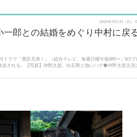
2026年3月1日（日） 
小一郎との結婚をめぐり中村に戻る
HK大河ドラマ「豊臣兄弟！」（総合テレビ、毎週日曜午後8時〜／BS
日に放送される。【写真】仲野太賀、白石聖と熱いハグ◆仲野太賀主演