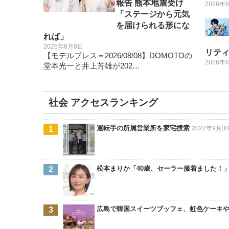
報告 熊本地震受け
2026年
「ステージから元気
を届けられる形にな
れば」
2026年8月8日
リテ
【モデルプレス＝2026/08/08】DOMOTOの
2026年
堂本光一と井上芳雄が202…
社会 アクセスランキング
運転手の所属営業所を家宅捜索
2022年9月30
松本まりか「40歳、セーラー服着ました！
広島で韓国スイーツブッフェ、虹色ケーキ