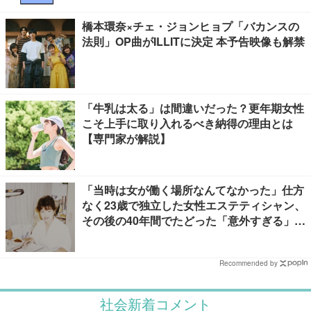
橋本環奈×チェ・ジョンヒョプ「バカンスの
法則」OP曲がILLITに決定 本予告映像も解禁
「牛乳は太る」は間違いだった？更年期女性
こそ上手に取り入れるべき納得の理由とは
【専門家が解説】
「当時は女が働く場所なんてなかった」仕方
なく23歳で独立した女性エステティシャン、
その後の40年間でたどった「意外すぎる」紆
余曲折
Recommended by