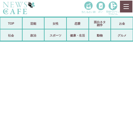
当たる占い師
占い
登録•
ログイン
マイルーム
面白ネタ
ホーム
TOP
芸能
女性
恋愛
お金
雑学
社会
政治
社会
政治
スポーツ
健康・生活
動物
グルメ
経済
海外
芸能
スポーツ
恋愛
ビックリ
コメントポスト
アリ／ナシ
リリース
ショップ
登録・ログイン/マイルーム