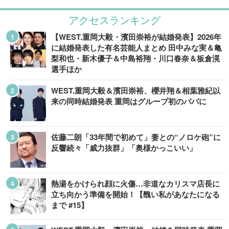
アクセスランキング
【WEST.重岡大毅・濱田崇裕が結婚発表】2026年
に結婚発表した有名芸能人まとめ 田中みな実＆亀
梨和也・新木優子＆中島裕翔・川口春奈＆板倉滉
選手ほか
WEST.重岡大毅＆濱田崇裕、櫻井翔＆相葉雅紀以
来の同時結婚発表 重岡はグループ初のパパに
佐藤二朗「33年間で初めて」妻との“ノロケ砲”に
反響続々「威力抜群」「奥様かっこいい」
熱湯をかけられ顔に火傷…非道なカリスマ店長に
立ち向かう準備を開始！【醜い私があなたになる
まで #15】