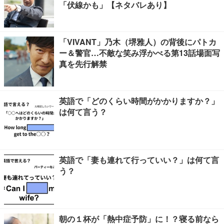
「伏線かも」【ネタバレあり】
「VIVANT」乃木（堺雅人）の背後にパトカ
ー＆警官…不敵な笑み浮かべる第13話場面写
真を先行解禁
英語で「どのくらい時間がかかりますか？」
は何て言う？
英語で「妻も連れて行っていい？」は何て言
う？
朝の１杯が「熱中症予防」に！？寝る前なら