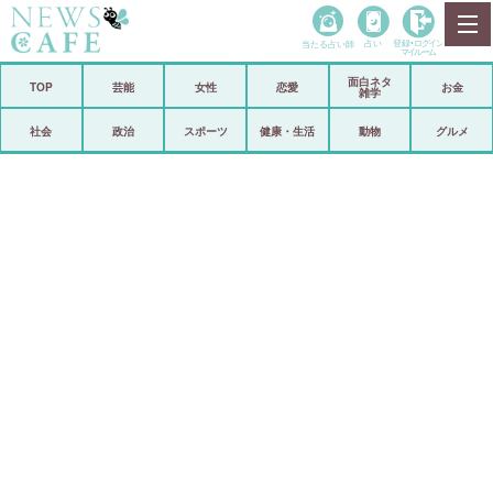
当たる占い師
占い
登録•
ログイン
マイルーム
面白ネタ
ホーム
TOP
芸能
女性
恋愛
お金
雑学
社会
政治
社会
政治
スポーツ
健康・生活
動物
グルメ
経済
海外
芸能
スポーツ
恋愛
ビックリ
コメントポスト
アリ／ナシ
リリース
ショップ
登録・ログイン/マイルーム