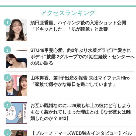
アクセスランキング
須田亜香里、ハイキング後の入浴ショット公開
「ドキッとした」「肌が綺麗」と反響
STU48甲斐心愛、約2年ぶり水着グラビア“愛され
ボディ”披露 2グループでの1期生経験・センターへ
の思い語る
山本舞香、第1子出産を報告 夫はマイファスHiro
「家族で穏やかな毎日を過ごしています」
お互い既婚なのに…29歳も年上の彼にどうしよう
もなく惹かれてしまった理由とは【なぜ彼女は離
婚したのか？ #42】
【ブルーノ・マーズWEB独占インタビュー】ベル