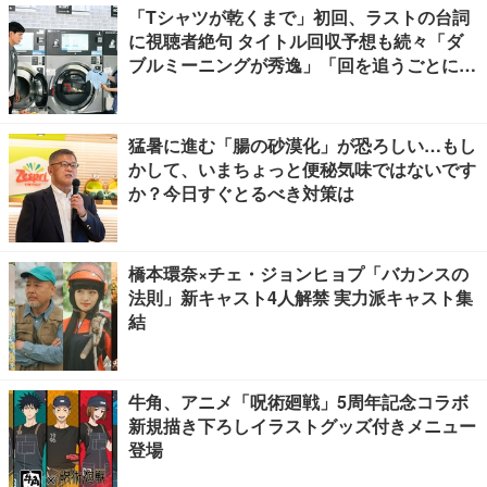
「Tシャツが乾くまで」初回、ラストの台詞
に視聴者絶句 タイトル回収予想も続々「ダ
ブルミーニングが秀逸」「回を追うごとに意
味が変わっていきそう」
猛暑に進む「腸の砂漠化」が恐ろしい…もし
かして、いまちょっと便秘気味ではないです
か？今日すぐとるべき対策は
橋本環奈×チェ・ジョンヒョプ「バカンスの
法則」新キャスト4人解禁 実力派キャスト集
結
牛角、アニメ「呪術廻戦」5周年記念コラボ
新規描き下ろしイラストグッズ付きメニュー
登場