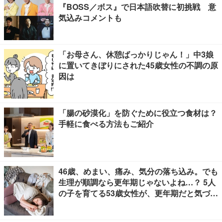
『BOSS／ボス』で日本語吹替に初挑戦 意
気込みコメントも
「お母さん、休憩ばっかりじゃん！」中3娘
に置いてきぼりにされた45歳女性の不調の原
因は
「腸の砂漠化」を防ぐために役立つ食材は？
手軽に食べる方法もご紹介
46歳、めまい、痛み、気分の落ち込み。でも
生理が順調なら更年期じゃないよね…？ 5人
の子を育てる53歳女性が、更年期だと気づく
までに4年かかった理由【100人の更年期・
リバイバル】