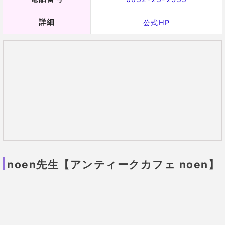
イド
で作ってもらうことが可能です。
とても柔らかい雰囲気で親しみやすいnoen先生は、占
い師として島根県以外の地域で講座や講演を行うほど
の実力を持っています。
過去には心理学の勉強もしていたそうで、
占い結果だ
けでなく先生の体験や心理学的な面からの
アドバイス
も聞くことができますよ。
noen先生の口コミ
36歳 女性
転職しようと悩んでいて、
「今を
乗り越えることでうまく行くよう