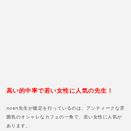
になる」
と言われたんです。先生
には温かい言葉とアドバイスをも
らいました。
1ヵ月後には仕事が軌
道にのり、安易に転職しなくてよ
かったと思っています。
40歳 女性
最近漠然とした不安があって何と
なく相談したのですが、
先生は自
分でも気づけなかった不安の原因
を突き止めてくれました。
不安の
元凶の克服の仕方や、考え方など
私の気持ちに寄り添ったアドバイ
スをもらうことができ、
鑑定後は