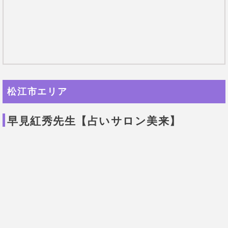
松江市エリア
早見紅秀先生【占いサロン美来】
悪いことも覆してくれる先生
！
地元の口コミで当たると評判が広がっている早見紅秀
先生。