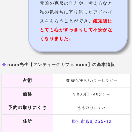
「占い・玉手箱」の福原誉子先生は、相談者の
カウン
セリング
を第一に、じっくりと悩みや不安を聞いたう
えで鑑定を行ってくれます。
恋愛や仕事といった一般的なことから、気になる人と
の相性など、幅広い相談に対応してくれる優しい先生
です。
確かな実力が口コミ評判で広がり、地元では人気があ
ります。
今後の運勢なども占ってもらうことができるので、転
職や就職、進学、結婚など人生の分岐に悩んで相談し
に来る人も多いですよ。