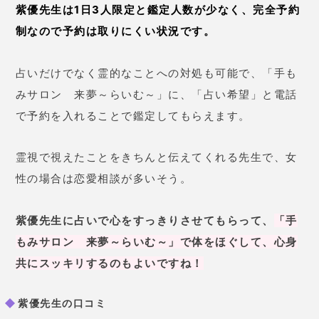
だと分かり、
問い詰めたら浮気を
認めたのでその場で別れました。
43歳 女性
不倫関係の後輩と別れたくなくて
相談しました。
「相手は完全に遊
びだし、関係を続ければご主人に
バレる」
と言われ、泣く泣く別れ
ました。
2週間後くらいに主人に冗
談っぽく「浮気してる？」
って言
われてドキッとしました
。
紫優先生【手もみサロン 来夢～らいむ～】の基本情報