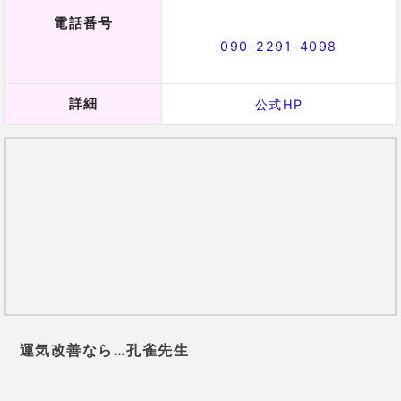
運気改善なら…孔雀先生
提供元：
Tiphereth
時期まで当てる、凄腕鑑定士！