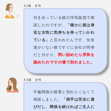
占術
霊視
価格
3,000円（30分）〜
予約の取りにくさ
取りにくい
松江市大正町442-3 南口ビル2
住所
階
電話番号
0852-25-2355
詳細
公式HP