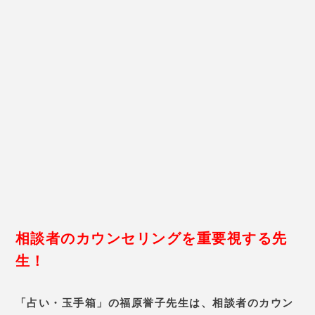
的にキツイかなと思ったんです
が、
「自分の興味のある分野でご
縁がありそう」
と言われました。
働きながら仕事探しをしていた
ら、興味のあったネイルの仕事が
あったんです！
応募したらすんな
り決まって、転職に成功しまし
た。
福原誉子先生【占い・玉手箱】の基本情報
占術
手相/算命学/熊崎式姓名学
価格
2,000円～