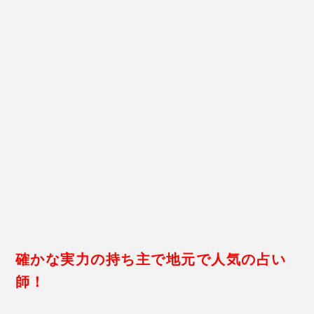
霊視で視えたことをきちんと伝えてくれる先生で、女
性の場合は恋愛相談が多いそう。
紫優先生に占いで心をすっきりさせてもらって
、
「
手
もみサロン
来夢～らいむ～
」
で体をほぐして、心身
共にスッキリするのもよいですね
！
紫優先生の口コミ
32歳 女性
付き合っている彼の浮気疑惑で相
談したのですが、
「確かに彼は身
近な女性に気持ちを持っていかれ
ている」
と言われたんです。女友
達がいない彼ですぐに会社の同僚