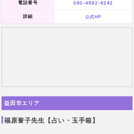
福原誉子先生の口コミ
32歳 女性
5年も付き合っている彼と結婚でき
るのか聞いてみました。先生は
「彼は同棲していて結婚したも同
じと思っているよう。自分から話
してみては？」
と。何となくとい
う感じで彼に結婚を切り出した
ら、
すぐに結婚が決まりました。
30歳 女性
転職のことで相談しました。年齢