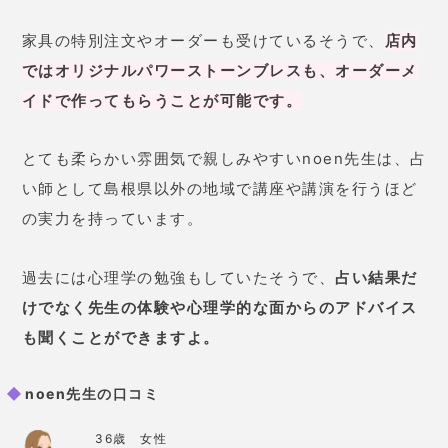
とても心がすっきりして不安がな
くなりました。
noen先生【アンティークカフェ noen】の基本情報
占術
数秘術/手相/カラーセラピー
価格
5,000円（40分）～
予約の取りにくさ
やや取りにくい
住所
松江市殿町255-12
電話番号
090-4692-6242
詳細
公式HP