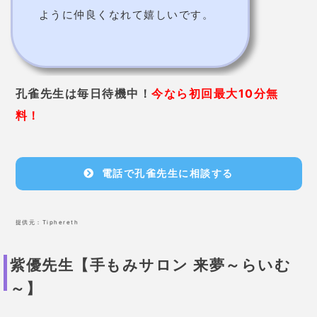
紫優先生【手もみサロン 来夢～らいむ
～】
確かな実力の持ち主で地元で人気の占い
師
！
紫優先生は1日3人限定と鑑定人数が少なく、完全予約
制なので予約は取りにくい状況です。
占いだけでなく霊的なことへの対処も可能で、「手も
みサロン 来夢～らいむ～」に、「占い希望」と電話
で予約を入れることで鑑定してもらえます。