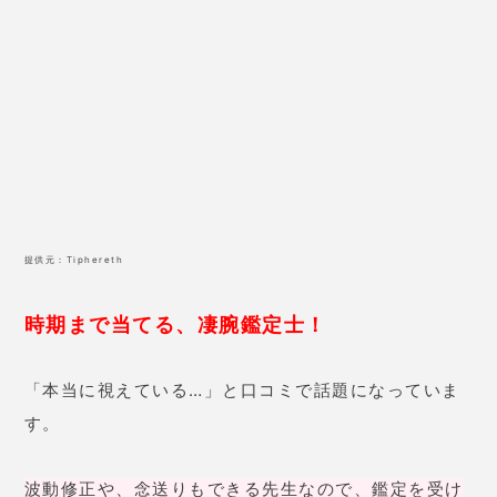
「本当に視えている…」と口コミで話題になっていま
す。
波動修正や、念送りもできる先生なので、鑑定を受け
るだけで状況が好転。
是非、相談してみてくださいね。
孔雀先生の口コミ
28歳 女性
出会い系アプリで知り合った彼
と、連絡が取れなくなり、先生に
相談しました。「ブロックされて