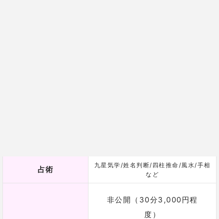
自分自身が元来持っている道標を伝えてくれますよ。
また、問題を解決するための具体的な策も教えてくれ
るので、安心して相談してくださいね。
(※鑑定中はコロナ対策のためマスクを着用しています)
編集部の体験談
編集部
別れた人との復縁について占って
もらいました。
去年まで付き合ってた人と別れたことについて、本当