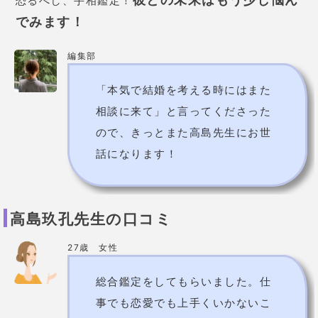
も相性がいい。とんとん拍子で結
婚まで上手くいくから、思い切っ
て飛び込んでみて！」とアドバイ
実際、その同僚
スを頂きました！
の彼と結婚し、幸せに暮らして
ます！背中を押してもらい、感
謝しています！
高島玖孔先生の基本情報
九星気学/姓名判断/四柱推命/風水/手相
占術
など