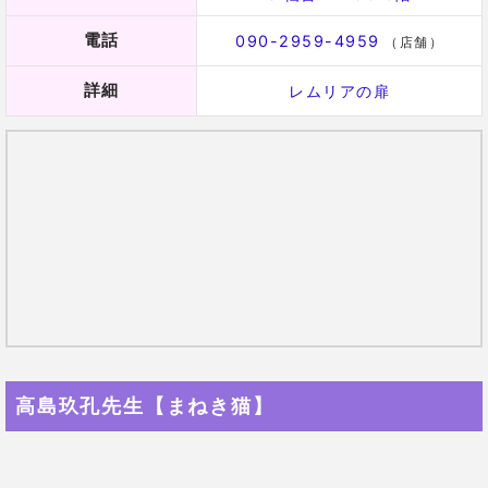
人生の羅針盤！人生に悩んだら相談！
総合運や恋愛運、相性占いから、改名に開業、会社名
の診断まで幅広く鑑定してくれる先生です。
使う占術もさまざま。
手相やタロット、風水、姓名判断、四柱推命、九星気
学など、多彩な切り口で鑑定してくれて、リピーター
も多いんだとか！
編集部の体験談
編集部
手相鑑定で、結婚について占って