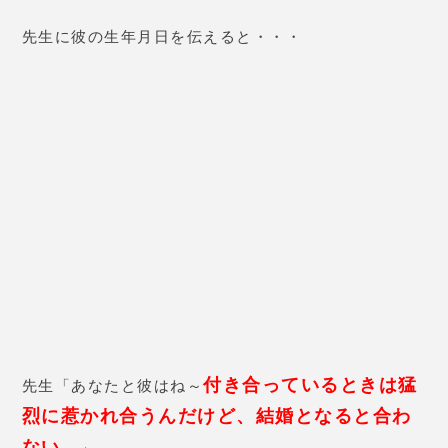
「本気で結婚を考える時にはまた
相談に来て」と言ってくださった
ので、きっとまた高島先生にお世
話になります！
高島玖孔先生の口コミ
27歳 女性
総合鑑定をしてもらいました。仕
事でも恋愛でも上手くいかないこ
とが続いていたのですが、「実家
のお母さんとの関係が上手くいっ
てないでしょう。思い切って家を
出れば、すべて好転していく。」