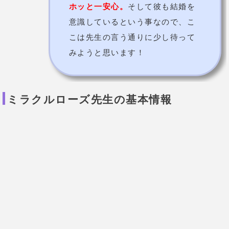
西洋占星術/運命心理学/気学・易学/タ
占術
ロット など
2,500円（20分）
3,500円（30分）
価格
高校生割引：1,000円（15
分）
予約の取りにくさ
やや取りにくい
宮城県仙台市青葉区中央一丁目2-
住所
3 仙台PARCO 9階
電話
090-2959-4959
（店舗）