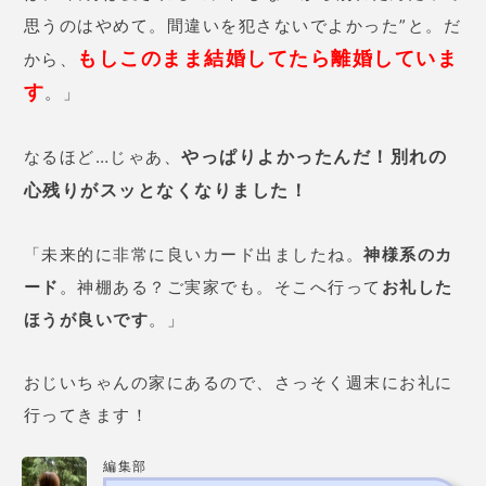
予約の取りにくさ
取りにくい
宮城県仙台市青葉区中
仙台駅前店：
央2丁目1−30 須田商店須田ビル
住所
B1
宮城県仙台市青葉
仙台駅前西口店：
区中央1丁目8-1 アルトビル 6F
電話番号
050-2018-3433
詳細
千里眼 稲垣舞音先生