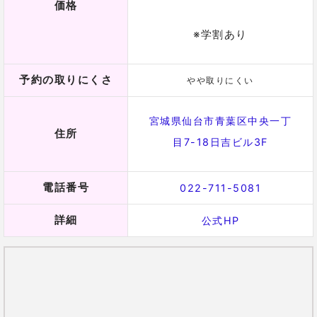
に正しかったのか
を占ってもらいました。
別れ方も
私から一方的に音信不通にして別れて
しまっ
たんです。
別れは正解
「あなたの方から言えば、
ですね。精神
年齢が違いすぎちゃって。あなたは知性豊かで、精神
年齢が大人なの。」
いきなりズバリ答えてくれて、なんかスッキリする！
「あなたの
ご先祖からのメッセージ
として出てるの
は、”自分は愛されるのに値しないから別れたんだって