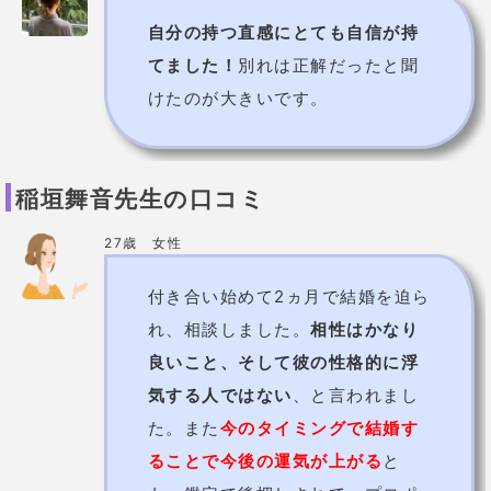
ソル先生【千里眼】
まっすぐに魂の声を伝えてくれる占い師！
ソル
先生
は、マヤ暦と易経を軸にして核心に迫る鑑定
をする占い師。
ご自身の霊感とアカシックレコードからの情報も踏ま
えた占い
は的確で、並外れた的中力を誇ります。
人には話しにくいような恋愛、なかなか進展しない恋