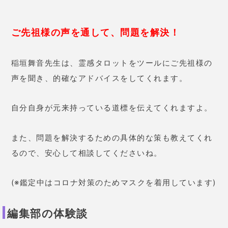
自分の持つ直感にとても自信が持
てました！
別れは正解だったと聞
けたのが大きいです。
稲垣舞音先生の口コミ
27歳 女性
付き合い始めて2ヵ月で結婚を迫ら
れ、相談しました。
相性はかなり
良いこと、そして彼の性格的に浮
気する人ではない
、と言われまし
た。また
今のタイミングで結婚す
ることで今後の運気が上がる
と
も。鑑定で後押しされて、プロポ