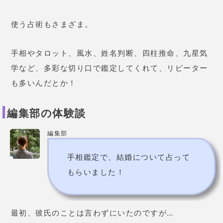
～35歳までしないほうがいい
」とのこと！
今30歳なので、だいぶ先に感じるなぁ。
先生に彼の生年月日を伝えると・・・
付き合っているときは猛
先生「あなたと彼はね～
烈に惹かれ合うんだけど、結婚となると合わ
ない。
」
私もそんな予感がして
ガーン！！！でも実は、
た。。。薄々思っていたことを言い当てられ
て、ガツン
ときました。