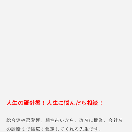
もらいました！
最初、彼氏のことは言わずにいたのですが…
「今、結婚考えている彼がいるでしょ？手
先生
相に出てるよ。」
いきなり当てられて、どっきりしました！
今の彼と結婚してもいいのか悩んで
そう、実は
いました。
先生いわく「あんまり早く結婚すると失敗すると思う
よ。こんなはずじゃなかったって。一回失敗してもい
いなら結婚してみてもいいけど…
そうじゃないなら34