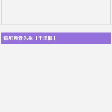
思うのはやめて。間違いを犯さないでよかった”と。だ
もしこのまま結婚してたら離婚していま
から、
す
。」
やっぱりよかったんだ！別れの
なるほど…じゃあ、
心残りがスッとなくなりました！
「未来的に非常に良いカード出ましたね。
神様系のカ
ード
。神棚ある？ご実家でも。そこへ行って
お礼した
ほうが良いです
。」
おじいちゃんの家にあるので、さっそく週末にお礼に
行ってきます！
編集部