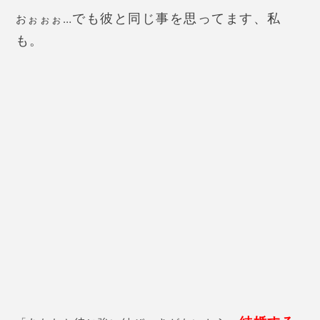
でも彼と同じ事を思ってます、私
おぉぉぉ…
も。
結婚する
「あなたと彼に強い結びつきがないから、
なら違う人
だと思うわよ。でも恋愛関係でいるなら
とっても楽しい人ね！」
なるほど…じゃぁこの人は、このままなんでも言い合
える友達ポジションとして関係を育んでいこうかな。
編集部
どういう関係が彼と一番いい関係