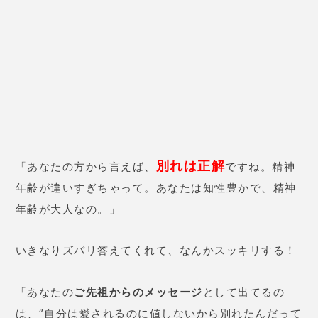
りました。
千里眼の基本情報
占術
霊感タロット/四柱推命/九星気学 など
対面占い：20分2,200円～
（その後10分毎に+1,100
円）
価格
電話占い：1分240円～