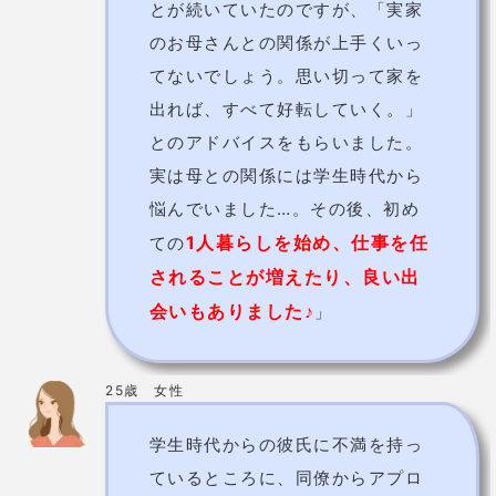
非公開（30分3,000円程
度）
価格
※学割あり
予約の取りにくさ
やや取りにくい
宮城県仙台市青葉区中央一丁
住所
目7-18日吉ビル3F
電話番号
022-711-5081
詳細
公式HP