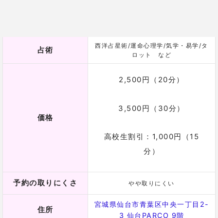
詳細
レムリアの扉
高島玖孔先生【まねき猫】