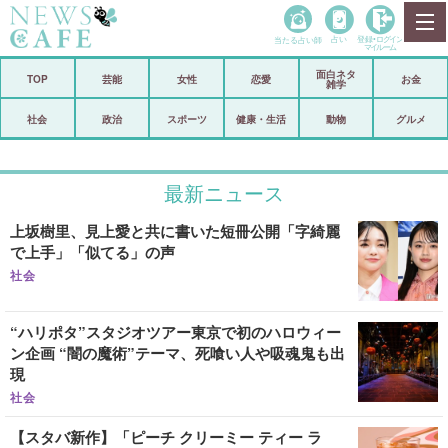
当たる占い師
占い
登録•
ログイン
マイルーム
面白ネタ
ホーム
TOP
芸能
女性
恋愛
お金
雑学
社会
政治
社会
政治
スポーツ
健康・生活
動物
グルメ
経済
海外
最新ニュース
芸能
スポーツ
上坂樹里、見上愛と共に書いた短冊公開「字綺麗
恋愛
ビックリ
で上手」「似てる」の声
コメントポスト
アリ／ナシ
社会
リリース
ショップ
“ハリポタ”スタジオツアー東京で初のハロウィー
ン企画 “闇の魔術”テーマ、死喰い人や吸魂鬼も出
現
登録・ログイン/マイルーム
社会
【スタバ新作】「ピーチ クリーミー ティー ラ