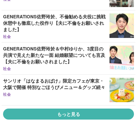
GENERATIONS佐野玲於、不倫勧める夫役に挑戦
休憩中も徹底した役作り【夫に不倫をお願いされ
ました】
社会
GENERATIONS佐野玲於＆中村ゆりか、3度目の
共演で見えた新たな一面 結婚願望についても言及
【夫に不倫をお願いされました】
社会
サンリオ「はなまるおばけ」限定カフェが東京・
大阪で開催 特別なごほうびメニュー＆グッズ続々
社会
もっと見る