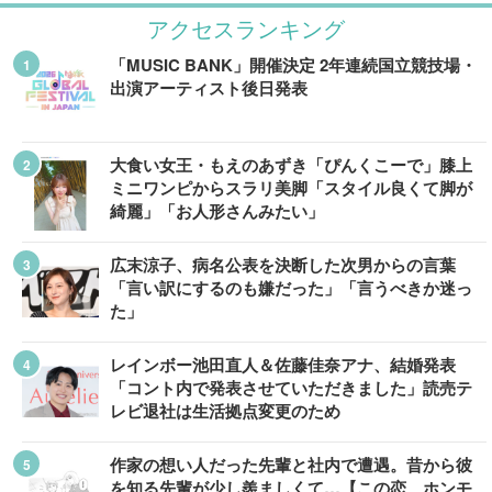
アクセスランキング
「MUSIC BANK」開催決定 2年連続国立競技場・
出演アーティスト後日発表
大食い女王・もえのあずき「ぴんくこーで」膝上
ミニワンピからスラリ美脚「スタイル良くて脚が
綺麗」「お人形さんみたい」
広末涼子、病名公表を決断した次男からの言葉
「言い訳にするのも嫌だった」「言うべきか迷っ
た」
レインボー池田直人＆佐藤佳奈アナ、結婚発表
「コント内で発表させていただきました」読売テ
レビ退社は生活拠点変更のため
作家の想い人だった先輩と社内で遭遇。昔から彼
を知る先輩が少し羨ましくて…【この恋、ホンモ