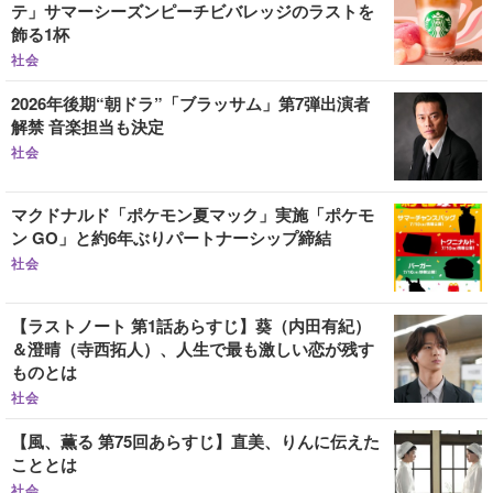
テ」サマーシーズンピーチビバレッジのラストを
飾る1杯
社会
2026年後期“朝ドラ”「ブラッサム」第7弾出演者
解禁 音楽担当も決定
社会
マクドナルド「ポケモン夏マック」実施「ポケモ
ン GO」と約6年ぶりパートナーシップ締結
社会
【ラストノート 第1話あらすじ】葵（内田有紀）
＆澄晴（寺西拓人）、人生で最も激しい恋が残す
ものとは
社会
【風、薫る 第75回あらすじ】直美、りんに伝えた
こととは
社会