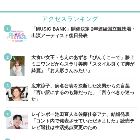
アクセスランキング
「MUSIC BANK」開催決定 2年連続国立競技場・
出演アーティスト後日発表
大食い女王・もえのあずき「ぴんくこーで」膝上
ミニワンピからスラリ美脚「スタイル良くて脚が
綺麗」「お人形さんみたい」
広末涼子、病名公表を決断した次男からの言葉
「言い訳にするのも嫌だった」「言うべきか迷っ
た」
レインボー池田直人＆佐藤佳奈アナ、結婚発表
「コント内で発表させていただきました」読売テ
レビ退社は生活拠点変更のため