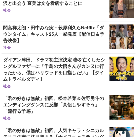
沢と出会う 直美は文を看病することに
社会
間宮祥太朗・田中みな実・萩原利久らNetflix「ダ
ウンタイム」キャスト25人一挙発表【配信日＆予
告映像】
社会
ダイアン津田、ドラマ初主演決定 妻を亡くしたシ
ングルファザーに「千鳥の大悟さんがカンヌに行
ったから、僕はハリウッドを目指したい」【タイ
ムトラベルダディ】
社会
「君の好きは無敵」初回、松本若菜＆佐野勇斗の
エンディングダンスに反響「真似しやすそう」
「流行る予感」
社会
「君の好きは無敵」初回、人気キャラ・シニカル
モルコの声に注目集まる「ナイスキャスティング