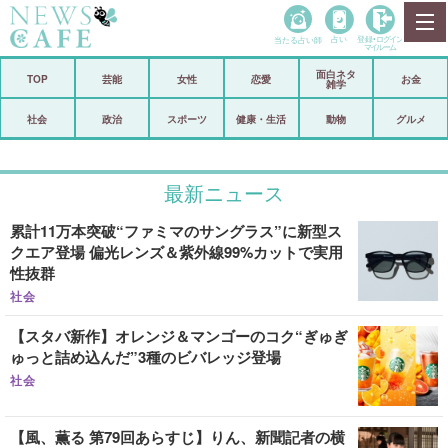
当たる占い師
占い
登録•
ログイン
マイルーム
面白ネタ
ホーム
TOP
芸能
女性
恋愛
お金
雑学
社会
政治
社会
政治
スポーツ
健康・生活
動物
グルメ
経済
海外
最新ニュース
芸能
スポーツ
累計11万本突破“ファミマのサングラス”に新型ス
恋愛
ビックリ
クエア登場 偏光レンズ＆紫外線99%カットで実用
性抜群
コメントポスト
アリ／ナシ
社会
リリース
ショップ
【スタバ新作】オレンジ＆マンゴーのコク“ぎゅぎ
ゅっと詰め込んだ”3種のビバレッジ登場
登録・ログイン/マイルーム
社会
【風、薫る 第79回あらすじ】りん、新聞記者の横