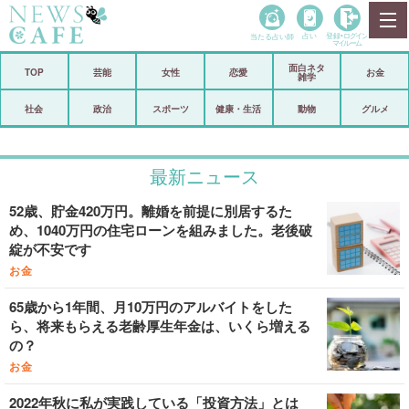
当たる占い師
占い
登録•
ログイン
マイルーム
面白ネタ
ホーム
TOP
芸能
女性
恋愛
お金
雑学
社会
政治
社会
政治
スポーツ
健康・生活
動物
グルメ
経済
海外
最新ニュース
芸能
スポーツ
52歳、貯金420万円。離婚を前提に別居するた
恋愛
ビックリ
め、1040万円の住宅ローンを組みました。老後破
綻が不安です
コメントポスト
アリ／ナシ
お金
リリース
ショップ
65歳から1年間、月10万円のアルバイトをした
ら、将来もらえる老齢厚生年金は、いくら増える
登録・ログイン/マイルーム
の？
お金
2022年秋に私が実践している「投資方法」とは