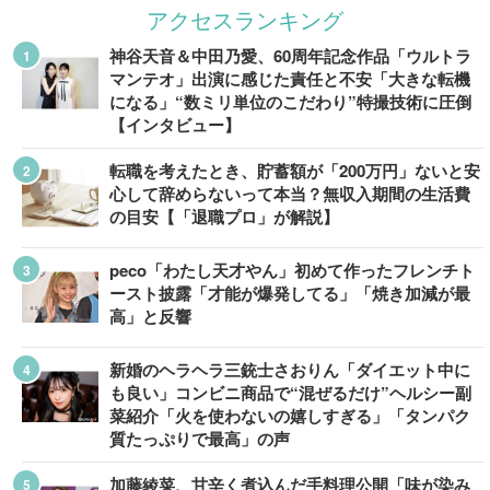
アクセスランキング
神谷天音＆中田乃愛、60周年記念作品「ウルトラ
マンテオ」出演に感じた責任と不安「大きな転機
になる」“数ミリ単位のこだわり”特撮技術に圧倒
【インタビュー】
転職を考えたとき、貯蓄額が「200万円」ないと安
心して辞めらないって本当？無収入期間の生活費
の目安【「退職プロ」が解説】
peco「わたし天才やん」初めて作ったフレンチト
ースト披露「才能が爆発してる」「焼き加減が最
高」と反響
新婚のヘラヘラ三銃士さおりん「ダイエット中に
も良い」コンビニ商品で“混ぜるだけ”ヘルシー副
菜紹介「火を使わないの嬉しすぎる」「タンパク
質たっぷりで最高」の声
加藤綾菜、甘辛く煮込んだ手料理公開「味が染み