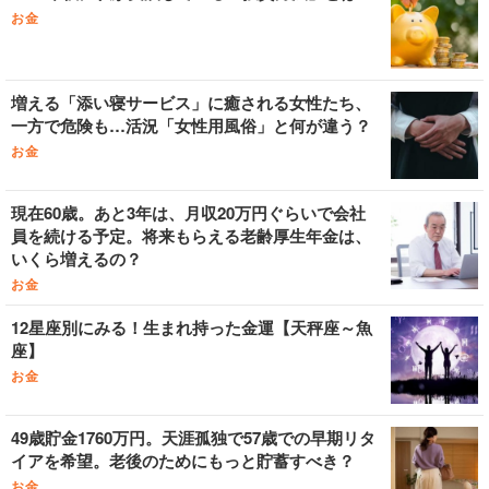
お金
増える「添い寝サービス」に癒される女性たち、
一方で危険も…活況「女性用風俗」と何が違う？
お金
現在60歳。あと3年は、月収20万円ぐらいで会社
員を続ける予定。将来もらえる老齢厚生年金は、
いくら増えるの？
お金
12星座別にみる！生まれ持った金運【天秤座～魚
座】
お金
49歳貯金1760万円。天涯孤独で57歳での早期リタ
イアを希望。老後のためにもっと貯蓄すべき？
お金